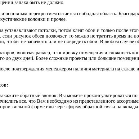
щении запаха быть не должно.
основным перекрытием остается свободная область. Благодаря е
кустические колонки и прочее.
ва устанавливают потолки, потом клеят обои и только после этог
 если рисунок обоев позволяет, то можно не тратить время на п
 чтобы не запачкать или не повредить обои. В любом случае об
акторов, включая размер, планировку помещения и сложность ко
ого до двух дней. Более сложные проекты или большие помещени
после подтверждения менеджером наличия материала на складе и
тов:
закажите обратный звонок. Вы можете проконсультироваться по 
ечислить все, что Вам необходимо из представленного ассортим
в произвольной форме или через форму обратной связи на вкладк