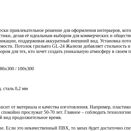
ски привлекательное решение для оформления интерьеров, кото
стики, делая её идеальным выбором для коммерческих и обществ
икации, поддерживая аккуратный внешний вид. Установка потол
имости. Потолок грильято GL-24 Жалюзи добавляет стильность и
ром для тех, кто хочет создать уникальную атмосферу в своем п
 86х300 / 100х300
. сталь 0,2 мм
ависит от материала и качества изготовления. Например, пластик
спокойно прослужат 50-70 лет. Главное – соблюдать технологи
ий вид продолжительное время.
тве. Если это некачественный ПВХ, то запах будет достаточно с