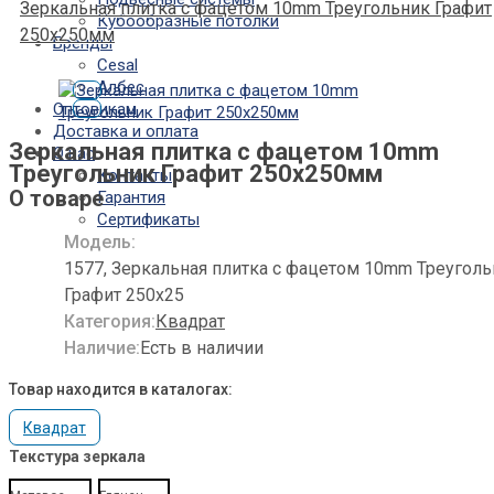
Зеркальная плитка с фацетом 10mm Треугольник Графит
Кубообразные потолки
250х250мм
Бренды
Cesal
Албес
Оптовикам
Доставка и оплата
Зеркальная плитка с фацетом 10mm
О нас
Треугольник Графит 250х250мм
Контакты
О товаре
Гарантия
Сертификаты
Модель:
1577, Зеркальная плитка с фацетом 10mm Треугол
Графит 250х25
Категория:
Квадрат
Наличие:
Есть в наличии
Товар находится в каталогах:
Квадрат
Текстура зеркала