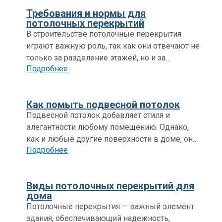
Требования и нормы для
потолочных перекрытий
В строительстве потолочные перекрытия
играют важную роль, так как они отвечают не
только за разделение этажей, но и за
Подробнее
обеспечение прочности и устойчивости всей
конструкции. Кроме того, они выполняют
множество вспомогательных функций:
Как помыть подвесной потолок
защищают помещения от шума и потерь тепла,
Подвесной потолок добавляет стиля и
а также обеспечивают безопасность в случае
элегантности любому помещению. Однако,
пожара.
как и любые другие поверхности в доме, он
Подробнее
нуждается в регулярном уходе.Используйте
мягкие моющие средства, не переувлажняйте
поверхность и регулярно проводите
Виды потолочных перекрытий для
профилактическое обслуживание.
дома
Потолочные перекрытия — важный элемент
здания, обеспечивающий надежность,