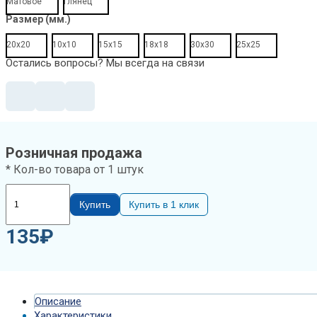
Матовое
Глянец
Зеркальная
Размер (мм.)
плитка
с
20x20
10x10
15x15
18x18
30x30
25x25
фацетом
Остались вопросы? Мы всегда на связи
10mm
Треугольник
Графит
250х250мм
Розничная продажа
* Кол-во товара от 1 штук
Купить
Купить в 1 клик
135
₽
Описание
Характеристики