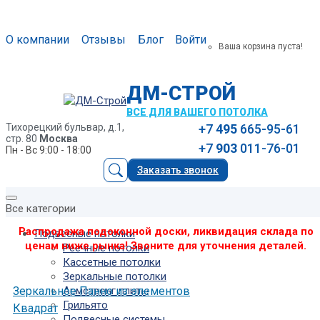
О компании
Отзывы
Блог
Войти
Ваша корзина пуста!
ДМ-СТРОЙ
ВСЕ ДЛЯ ВАШЕГО ПОТОЛКА
Тихорецкий бульвар, д.1,
+7
495
665-95-61
стр. 80
Москва
+7
903
011-76-01
Пн - Вс 9:00 - 18:00
Заказать звонок
Все категории
Распродажа подоконной доски, ликвидация склада по
Подвесные потолки
ценам ниже рынка! Звоните для уточнения деталей.
Реечные потолки
Кассетные потолки
Зеркальные потолки
Зеркальное Панно из элементов
Армстронг плиты
Грильято
Квадрат
Подвесные системы