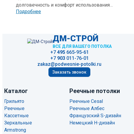
долговечность и комфорт использования
Подробнее
помещений. Эти конструкции разделяют этажи
и выполняют сразу несколько функций — от
несущей до тепло- и шумоизоляции.
Разнообразие материалов и способов монтажа
ДМ-СТРОЙ
позволяет выбрать оптимальный тип
ВСЕ ДЛЯ ВАШЕГО ПОТОЛКА
перекрытия для разных помещений, таких как
+7
495
665-95-61
подвалы, мансарды и склады.
+7
903
011-76-01
zakaz@podwesnie-potolki.ru
Заказать звонок
Каталог
Реечные потолки
Грильято
Реечные Cesal
Реечные
Реечные Албес
Кассетные
Французский S-дизайн
Зеркальные
Немецкий H-дизайн
Armstrong