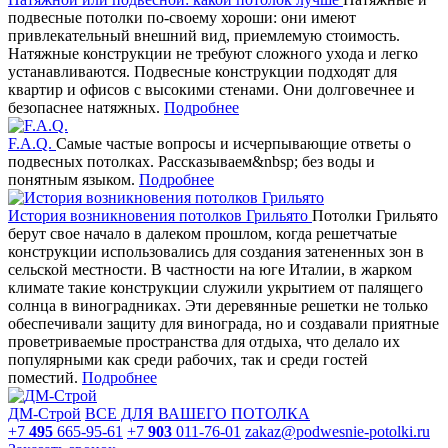
подвесные потолки по-своему хороши: они имеют
привлекательный внешний вид, приемлемую стоимость.
Натяжные конструкции не требуют сложного ухода и легко
устанавливаются. Подвесные конструкции подходят для
квартир и офисов с высокими стенами. Они долговечнее и
безопаснее натяжных.
Подробнее
F.A.Q.
Самые частые вопросы и исчерпывающие ответы о
подвесных потолках. Рассказываем&nbsp; без воды и
понятным языком.
Подробнее
История возникновения потолков Грильято
Потолки Грильято
берут свое начало в далеком прошлом, когда решетчатые
конструкции использовались для создания затененных зон в
сельской местности. В частности на юге Италии, в жарком
климате такие конструкции служили укрытием от палящего
солнца в виноградниках. Эти деревянные решетки не только
обеспечивали защиту для винограда, но и создавали приятные
проветриваемые пространства для отдыха, что делало их
популярными как среди рабочих, так и среди гостей
поместий.
Подробнее
ДМ-Строй
ВСЕ ДЛЯ ВАШЕГО ПОТОЛКА
+7
495
665-95-61
+7
903
011-76-01
zakaz@podwesnie-potolki.ru