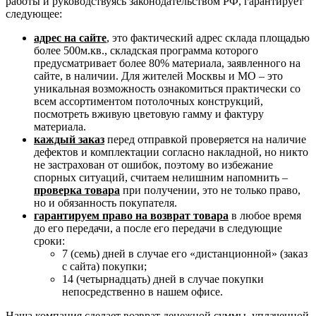
работы и руководствуясь законодательством РФ, гарантирует
следующее:
адрес на сайте
, это фактический адрес склада площадью
более 500м.кв., складская программа которого
предусматривает более 80% материала, заявленного на
сайте, в наличии. Для жителей Москвы и МО – это
уникальная возможность ознакомиться практически со
всем ассортиментом потолочных конструкций,
посмотреть вживую цветовую гамму и фактуру
материала.
каждый заказ
перед отправкой проверяется на наличие
дефектов и комплектации согласно накладной, но никто
не застрахован от ошибок, поэтому во избежание
спорных ситуаций, считаем нелишним напомнить –
проверка товара
при получении, это не только право,
но и обязанность покупателя.
гарантируем право на возврат товара
в любое время
до его передачи, а после его передачи в следующие
сроки:
7 (семь) дней в случае его «дистанционной» (заказ
с сайта) покупки;
14 (четырнадцать) дней в случае покупки
непосредственно в нашем офисе.
Наша компания сделает возврат денежной суммы, уплаченной