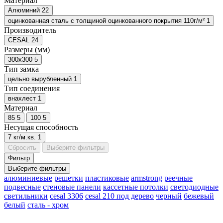
Материал
Алюминий
22
оцинкованная сталь с толщиной оцинкованного покрытия 110г/м²
1
Производитель
CESAL
24
Размеры (мм)
300x300
5
Тип замка
цельно вырубленный
1
Тип соединения
внахлест
1
Материал
85
5
100
5
Несущая способность
7 кг/м.кв.
1
Сбросить
Выберите фильтры
Фильтр
Выберите фильтры
алюминиевые
решетки
пластиковые
armstrong
реечные
подвесные
стеновые панели
кассетные потолки
светодиодные
светильники
cesal 3306
cesal 210
под дерево
черный
бежевый
белый
сталь - хром