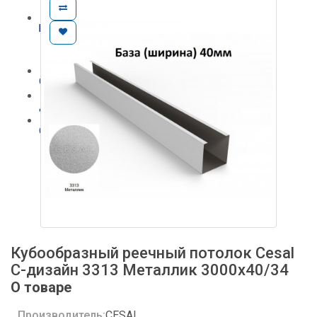
Кубообразные потолки
Бренды
Cesal
Албес
Оптовикам
Доставка и оплата
О нас
Контакты
Гарантия
Сертификаты
Кубообразный реечный потолок Cesal
C-дизайн 3313 Металлик 3000х40/34
О товаре
Производитель:
CESAL