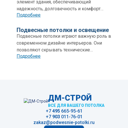
элемент здания, обеспечивающий
надежность, долговечность и комфорт
Подробнее
использования помещений. Эти
конструкции разделяют этажи и
выполняют сразу несколько функций — от
Подвесные потолки и освещение
несущей до тепло- и шумоизоляции.
Подвесные потолки играют важную роль в
Разнообразие материалов и способов
современном дизайне интерьеров. Они
монтажа позволяет выбрать оптимальный
позволяют скрывать технические
Подробнее
тип перекрытия для разных помещений,
элементы (проводку, вентиляцию, систему
таких как подвалы, мансарды и склады.
кондиционирования), улучшать акустику и
эстетически обогащать помещение.
ДМ-СТРОЙ
ВСЕ ДЛЯ ВАШЕГО ПОТОЛКА
+7
495
665-95-61
+7
903
011-76-01
zakaz@podwesnie-potolki.ru