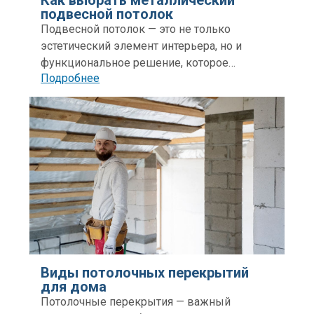
Как выбрать металлический
подвесной потолок
Подвесной потолок — это не только
эстетический элемент интерьера, но и
функциональное решение, которое
Подробнее
помогает скрыть инженерные
коммуникации, улучшить звукоизоляцию и
создать подходящее освещение в
помещении.
Виды потолочных перекрытий
для дома
Потолочные перекрытия — важный