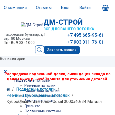
О компании
Отзывы
Блог
Войти
ДМ-СТРОЙ
ВСЕ ДЛЯ ВАШЕГО ПОТОЛКА
Тихорецкий бульвар, д.1,
+7
495
665-95-61
стр. 80
Москва
+7
903
011-76-01
Пн - Вс 9:00 - 18:00
Заказать звонок
Все категории
Распродажа подоконной доски, ликвидация склада по
ценам ниже рынка! Звоните для уточнения деталей.
Подвесные потолки
Реечные потолки
Подвесные потолки
Кассетные потолки
Реечный кубообразный потолок
Зеркальные потолки
Армстронг плиты
Кубообразный потолок Cesal 3000х40/34 Металл
Грильято
Подвесные системы