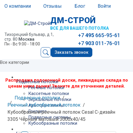
О компании
Отзывы
Блог
Войти
ДМ-СТРОЙ
ВСЕ ДЛЯ ВАШЕГО ПОТОЛКА
Тихорецкий бульвар, д.1,
+7
495
665-95-61
стр. 80
Москва
+7
903
011-76-01
Пн - Вс 9:00 - 18:00
Заказать звонок
Все категории
Распродажа подоконной доски, ликвидация склада по
Подвесные потолки
ценам ниже рынка! Звоните для уточнения деталей.
Реечные потолки
Кассетные потолки
Подвесные потолки
Зеркальные потолки
Реечный кубообразный потолок
Армстронг плиты
Грильято
Кубообразный реечный потолок Cesal C-дизайн
Подвесные системы
3305 Черный матовый 3000х40/45
Кубообразные потолки