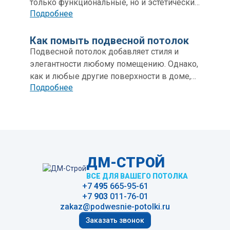
становятся важным стилевым акцентом в
только функциональные, но и эстетические
Подробнее
оформлении помещения. Разнообразие
аспекты, которые способны существенно
материалов и стилей, доступных на
изменить восприятие пространства.
современном рынке, позволяет выбрать
Российский производитель металлических
Как помыть подвесной потолок
идеальный вариант для любого интерьера:
потолочных систем предлагает широкий
Подвесной потолок добавляет стиля и
от классического до ультрасовременного.
спектр решений для различных типов
элегантности любому помещению. Однако,
помещений, сочетающих в себе высокое
как и любые другие поверхности в доме,
Подробнее
качество, дизайнерскую индивидуальность
он нуждается в регулярном
и простоту монтажа. Несмотря на
уходе.Используйте мягкие моющие
разнообразие, все представленные
средства, не переувлажняйте поверхность
продукты объединяет внимание к деталям
и регулярно проводите профилактическое
и современные технологии, которые
обслуживание.
делают их выдающимися в своем классе.
ДМ-СТРОЙ
ВСЕ ДЛЯ ВАШЕГО ПОТОЛКА
+7
495
665-95-61
+7
903
011-76-01
zakaz@podwesnie-potolki.ru
Заказать звонок