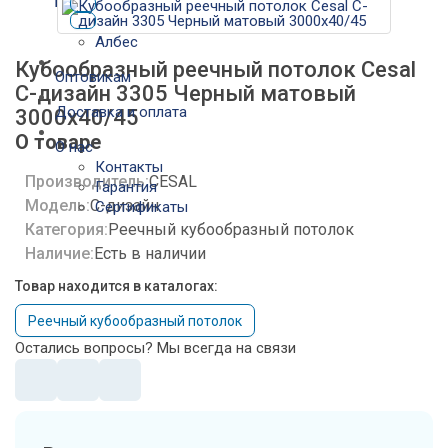
Бренды
Cesal
Албес
Кубообразный реечный потолок Cesal
Оптовикам
C-дизайн 3305 Черный матовый
Доставка и оплата
3000х40/45
О товаре
О нас
Контакты
Производитель:
CESAL
Гарантия
Модель:
С-дизайн
Сертификаты
Категория:
Реечный кубообразный потолок
Наличие:
Есть в наличии
Товар находится в каталогах:
Реечный кубообразный потолок
Кубообразный
реечный
Остались вопросы? Мы всегда на связи
потолок
Cesal
C-
дизайн
3305