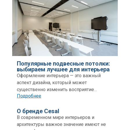
Популярные подвесные потолки:
выбираем лучшее для интерьера
Оформление интерьера — это важный
аспект дизайна, который может
существенно изменить восприятие
Подробнее
пространства. Одним из ключевых
элементов этого процесса являются
подвесные потолки. Они не только
О бренде Cesal
выполняют функциональную роль,
В современном мире интерьеров и
скрывая коммуникации и проводку, но и
архитектуры важное значение имеют не