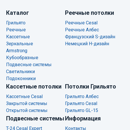
Каталог
Реечные потолки
Грильято
Реечные Cesal
Реечные
Реечные Албес
Кассетные
Французский S-дизайн
Зеркальные
Немецкий H-дизайн
Armstrong
Кубообразные
Подвесные системы
Светильники
Подоконники
Кассетные потолки
Потолки Грильято
Кассетные Cesal
Грильято Албес
Закрытой системы
Грильято Cesal
Открытой системы
Грильято GL-15
Подвесные системы
Информация
T-24 Cesal Expert
Контакты