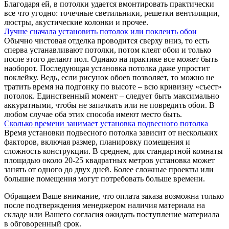
Благодаря ей, в потолки удается вмонтировать практически
все что угодно: точечные светильники, решетки вентиляции,
люстры, акустические колонки и прочее.
Лучше сначала установить потолок или поклеить обои
Обычно чистовая отделка проводится сверху вниз, то есть
сперва устанавливают потолки, потом клеят обои и только
после этого делают пол. Однако на практике все может быть
наоборот. Последующая установка потолка даже упростит
поклейку. Ведь, если рисунок обоев позволяет, то можно не
тратить время на подгонку по высоте – всю кривизну «съест»
потолок. Единственный момент – следует быть максимально
аккуратными, чтобы не запачкать или не повредить обои. В
любом случае оба этих способа имеют место быть.
Сколько времени занимает установка подвесного потолка
Время установки подвесного потолка зависит от нескольких
факторов, включая размер, планировку помещения и
сложность конструкции. В среднем, для стандартной комнаты
площадью около 20-25 квадратных метров установка может
занять от одного до двух дней. Более сложные проекты или
большие помещения могут потребовать больше времени.
Обращаем Ваше внимание, что оплата заказа возможна только
после подтверждения менеджером наличия материала на
складе или Вашего согласия ожидать поступление материала
в обговоренный срок.