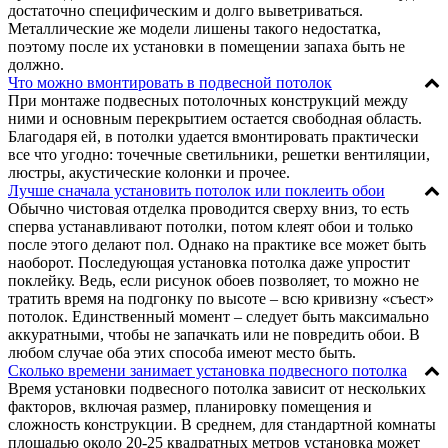
достаточно специфическим и долго выветриваться.
Металлические же модели лишены такого недостатка,
поэтому после их установки в помещении запаха быть не
должно.
Что можно вмонтировать в подвесной потолок
При монтаже подвесных потолочных конструкций между
ними и основным перекрытием остается свободная область.
Благодаря ей, в потолки удается вмонтировать практически
все что угодно: точечные светильники, решетки вентиляции,
люстры, акустические колонки и прочее.
Лучше сначала установить потолок или поклеить обои
Обычно чистовая отделка проводится сверху вниз, то есть
сперва устанавливают потолки, потом клеят обои и только
после этого делают пол. Однако на практике все может быть
наоборот. Последующая установка потолка даже упростит
поклейку. Ведь, если рисунок обоев позволяет, то можно не
тратить время на подгонку по высоте – всю кривизну «съест»
потолок. Единственный момент – следует быть максимально
аккуратными, чтобы не запачкать или не повредить обои. В
любом случае оба этих способа имеют место быть.
Сколько времени занимает установка подвесного потолка
Время установки подвесного потолка зависит от нескольких
факторов, включая размер, планировку помещения и
сложность конструкции. В среднем, для стандартной комнаты
площадью около 20-25 квадратных метров установка может