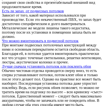
сохранят свои свойства и презентабельный внешний вид
продолжительное время.
Есть ли запах от подвесных потолков
Зависит от того, какой материал использовался при
производстве. Если это некачественный ПВХ, то запах будет
достаточно специфическим и долго выветриваться.
Металлические же модели лишены такого недостатка,
поэтому после их установки в помещении запаха быть не
должно.
Что можно вмонтировать в подвесной потолок
При монтаже подвесных потолочных конструкций между
ними и основным перекрытием остается свободная область.
Благодаря ей, в потолки удается вмонтировать практически
все что угодно: точечные светильники, решетки вентиляции,
люстры, акустические колонки и прочее.
Лучше сначала установить потолок или поклеить обои
Обычно чистовая отделка проводится сверху вниз, то есть
сперва устанавливают потолки, потом клеят обои и только
после этого делают пол. Однако на практике все может быть
наоборот. Последующая установка потолка даже упростит
поклейку. Ведь, если рисунок обоев позволяет, то можно не
тратить время на подгонку по высоте – всю кривизну «съест»
потолок. Единственный момент – следует быть максимально
аккуратными, чтобы не запачкать или не повредить обои. В
любом случае оба этих способа имеют место быть.