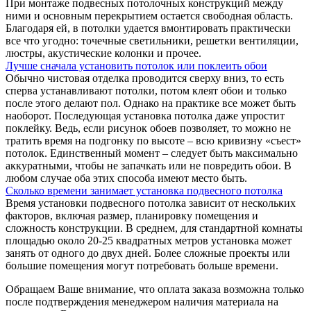
При монтаже подвесных потолочных конструкций между
ними и основным перекрытием остается свободная область.
Благодаря ей, в потолки удается вмонтировать практически
все что угодно: точечные светильники, решетки вентиляции,
люстры, акустические колонки и прочее.
Лучше сначала установить потолок или поклеить обои
Обычно чистовая отделка проводится сверху вниз, то есть
сперва устанавливают потолки, потом клеят обои и только
после этого делают пол. Однако на практике все может быть
наоборот. Последующая установка потолка даже упростит
поклейку. Ведь, если рисунок обоев позволяет, то можно не
тратить время на подгонку по высоте – всю кривизну «съест»
потолок. Единственный момент – следует быть максимально
аккуратными, чтобы не запачкать или не повредить обои. В
любом случае оба этих способа имеют место быть.
Сколько времени занимает установка подвесного потолка
Время установки подвесного потолка зависит от нескольких
факторов, включая размер, планировку помещения и
сложность конструкции. В среднем, для стандартной комнаты
площадью около 20-25 квадратных метров установка может
занять от одного до двух дней. Более сложные проекты или
большие помещения могут потребовать больше времени.
Обращаем Ваше внимание, что оплата заказа возможна только
после подтверждения менеджером наличия материала на