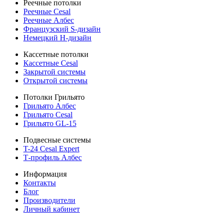
Реечные потолки
Реечные Cesal
Реечные Албес
Французский S-дизайн
Немецкий H-дизайн
Кассетные потолки
Кассетные Cesal
Закрытой системы
Открытой системы
Потолки Грильято
Грильято Албес
Грильято Cesal
Грильято GL-15
Подвесные системы
T-24 Cesal Expert
Т-профиль Албес
Информация
Контакты
Блог
Производители
Личный кабинет