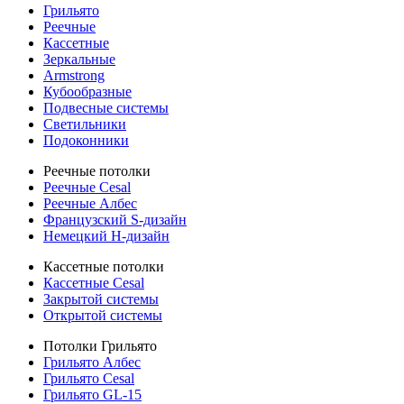
Грильято
Реечные
Кассетные
Зеркальные
Armstrong
Кубообразные
Подвесные системы
Светильники
Подоконники
Реечные потолки
Реечные Cesal
Реечные Албес
Французский S-дизайн
Немецкий H-дизайн
Кассетные потолки
Кассетные Cesal
Закрытой системы
Открытой системы
Потолки Грильято
Грильято Албес
Грильято Cesal
Грильято GL-15