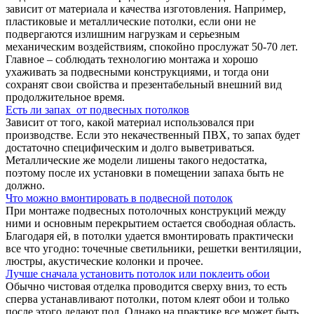
зависит от материала и качества изготовления. Например,
пластиковые и металлические потолки, если они не
подвергаются излишним нагрузкам и серьезным
механическим воздействиям, спокойно прослужат 50-70 лет.
Главное – соблюдать технологию монтажа и хорошо
ухаживать за подвесными конструкциями, и тогда они
сохранят свои свойства и презентабельный внешний вид
продолжительное время.
Есть ли запах от подвесных потолков
Зависит от того, какой материал использовался при
производстве. Если это некачественный ПВХ, то запах будет
достаточно специфическим и долго выветриваться.
Металлические же модели лишены такого недостатка,
поэтому после их установки в помещении запаха быть не
должно.
Что можно вмонтировать в подвесной потолок
При монтаже подвесных потолочных конструкций между
ними и основным перекрытием остается свободная область.
Благодаря ей, в потолки удается вмонтировать практически
все что угодно: точечные светильники, решетки вентиляции,
люстры, акустические колонки и прочее.
Лучше сначала установить потолок или поклеить обои
Обычно чистовая отделка проводится сверху вниз, то есть
сперва устанавливают потолки, потом клеят обои и только
после этого делают пол. Однако на практике все может быть