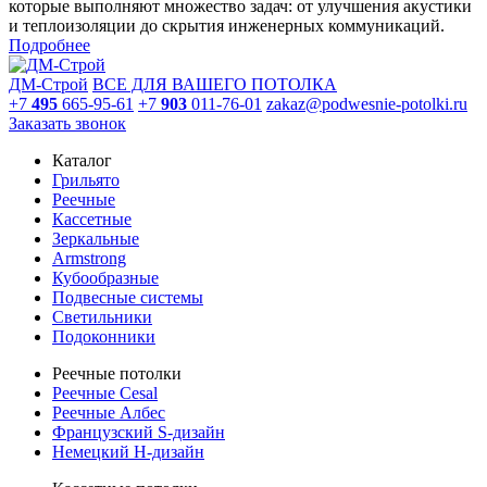
которые выполняют множество задач: от улучшения акустики
и теплоизоляции до скрытия инженерных коммуникаций.
Подробнее
ДМ-Строй
ВСЕ ДЛЯ ВАШЕГО ПОТОЛКА
+7
495
665-95-61
+7
903
011-76-01
zakaz@podwesnie-potolki.ru
Заказать звонок
Каталог
Грильято
Реечные
Кассетные
Зеркальные
Armstrong
Кубообразные
Подвесные системы
Светильники
Подоконники
Реечные потолки
Реечные Cesal
Реечные Албес
Французский S-дизайн
Немецкий H-дизайн