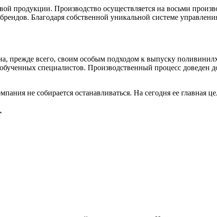
вой продукции. Производство осуществляется на восьми произв
рендов. Благодаря собственной уникальной системе управления
тна, прежде всего, своим особым подходом к выпуску поливини
обученных специалистов. Производственный процесс доведен до
пания не собирается останавливаться. На сегодня ее главная ц
т