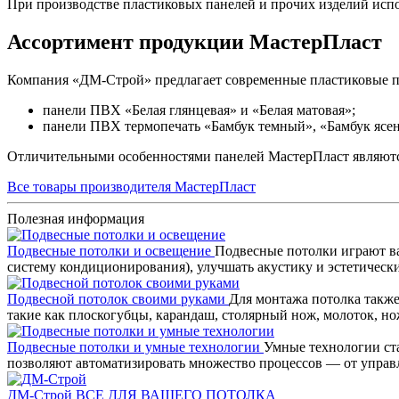
При производстве пластиковых панелей и прочих изделий исп
Ассортимент продукции МастерПласт
Компания «ДМ-Строй» предлагает современные пластиковые па
панели ПВХ «Белая глянцевая» и «Белая матовая»;
панели ПВХ термопечать «Бамбук темный», «Бамбук ясен
Отличительными особенностями панелей МастерПласт являются 
Все товары производителя МастерПласт
Полезная информация
Подвесные потолки и освещение
Подвесные потолки играют ва
систему кондиционирования), улучшать акустику и эстетичес
Подвесной потолок своими руками
Для монтажа потолка также
такие как плоскогубцы, карандаш, столярный нож, молоток, н
Подвесные потолки и умные технологии
Умные технологии ста
позволяют автоматизировать множество процессов — от управ
ДМ-Строй
ВСЕ ДЛЯ ВАШЕГО ПОТОЛКА