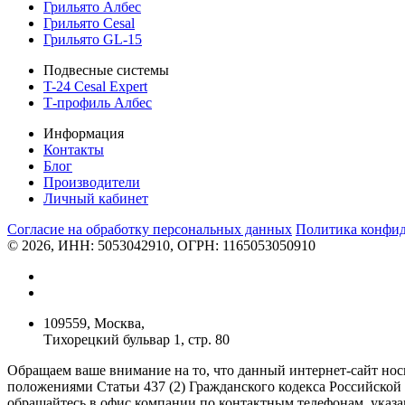
Грильято Албес
Грильято Cesal
Грильято GL-15
Подвесные системы
T-24 Cesal Expert
Т-профиль Албес
Информация
Контакты
Блог
Производители
Личный кабинет
Согласие на обработку персональных данных
Политикa конфи
© 2026, ИНН: 5053042910, ОГРН: 1165053050910
109559, Москва,
Тихорецкий бульвар 1, стр. 80
Обращаем ваше внимание на то, что данный интернет-сайт но
положениями Статьи 437 (2) Гражданского кодекса Российской
обращайтесь в офис компании по контактным телефонам, указа