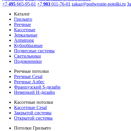
+7
495
665-95-61
+7
903
011-76-01
zakaz@podwesnie-potolki.ru
З
Каталог
Грильято
Реечные
Кассетные
Зеркальные
Armstrong
Кубообразные
Подвесные системы
Светильники
Подоконники
Реечные потолки
Реечные Cesal
Реечные Албес
Французский S-дизайн
Немецкий H-дизайн
Кассетные потолки
Кассетные Cesal
Закрытой системы
Открытой системы
Потолки Грильято