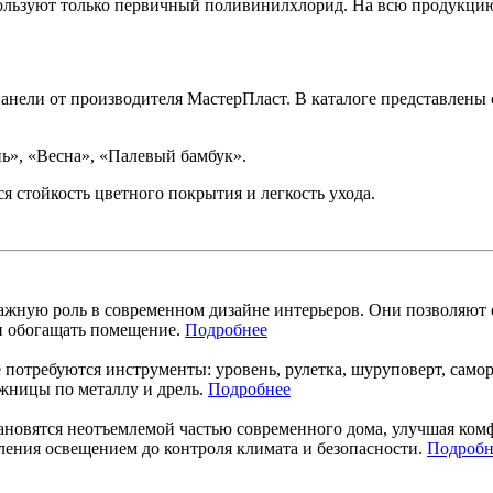
ользуют только первичный поливинилхлорид. На всю продукцию 
нели от производителя МастерПласт. В каталоге представлены
ь», «Весна», «Палевый бамбук».
стойкость цветного покрытия и легкость ухода.
жную роль в современном дизайне интерьеров. Они позволяют 
ки обогащать помещение.
Подробнее
 потребуются инструменты: уровень, рулетка, шуруповерт, само
ожницы по металлу и дрель.
Подробнее
новятся неотъемлемой частью современного дома, улучшая комф
ления освещением до контроля климата и безопасности.
Подробн