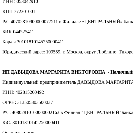
ИНН 5053042910
КПП 772301001
Р/С 40702810900000077511 в Филиале «ЦЕНТРАЛЬНЫЙ» банка
БИК 044525411
Кор/сч 30101810145250000411
Юридический адрес: 109559, г. Москва, округ Люблино, Тихорецк
ИП ДАВЫДОВА МАРГАРИТА ВИКТОРОВНА
- Наличный
Индивидуальный предприниматель ДАВЫДОВА МАРГАРИ
ИНН: 402815260492
ОГРН: 313505303500037
Р\С: 40802810100000002163 в Филиал "ЦЕНТРАЛЬНЫЙ"Бан
К\С: 30101810145250000411
Оставить отзыв