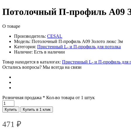
Потолочный П-профиль А09 З
О товаре
Производитель:
CESAL
Модель:
Потолочный П-профиль А09 Золото люкс 3м
Категория:
Пристенный L- и П-профиль для потолка
Наличие:
Есть в наличии
Товар находится в каталогах:
Пристенный L- и П-профиль для 
Остались вопросы? Мы всегда на связи
Розничная продажа
* Кол-во товара от 1 штук
Купить
Купить в 1 клик
471
₽