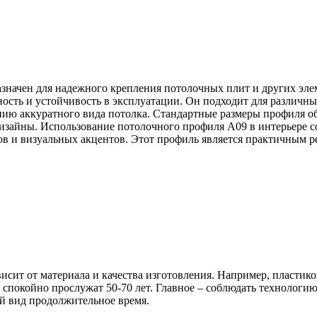
начен для надежного крепления потолочных плит и других эле
ость и устойчивость в эксплуатации. Он подходит для различн
нию аккуратного вида потолка. Стандартные размеры профиля о
дизайны. Использование потолочного профиля А09 в интерьере 
ов и визуальных акцентов. Этот профиль является практичным р
ависит от материала и качества изготовления. Например, пластик
спокойно прослужат 50-70 лет. Главное – соблюдать технологи
ий вид продолжительное время.