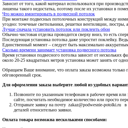
Зависит от того, какой материал использовался при производс
лишены такого недостатка, поэтому после их установки в поме
Что можно вмонтировать в подвесной потолок
При монтаже подвесных потолочных конструкций между ними и 
угодно: точечные светильники, решетки вентиляции, люстры, а
Лучше сначала установить потолок или поклеить обои
Обычно чистовая отделка проводится сверху вниз, то есть спер
Последующая установка потолка даже упростит поклейку. Ведь,
Единственный момент – следует быть максимально аккуратными,
Сколько времени занимает установка подвесного потолка
Время установки подвесного потолка зависит от нескольких ф
около 20-25 квадратных метров установка может занять от одн
Обращаем Ваше внимание, что оплата заказа возможна только 
обговоренный срок.
Для оформления заказа выберите любой из удобных вариан
Позвоните по указанным телефонам в рабочее время или 
сайте, посчитать необходимое количество или просто пер
Отправьте заявку на почту zakaz@podwesnie-potolki.ru 
деталей относительно заявки.
Оплата товара возможна несколькими способами: