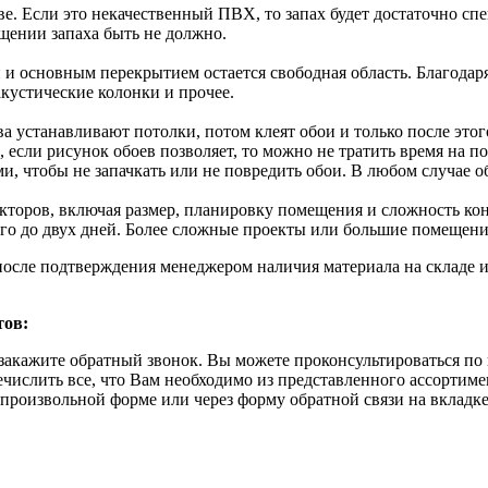
тве. Если это некачественный ПВХ, то запах будет достаточно с
щении запаха быть не должно.
основным перекрытием остается свободная область. Благодаря е
кустические колонки и прочее.
ва устанавливают потолки, потом клеят обои и только после этог
 если рисунок обоев позволяет, то можно не тратить время на п
 чтобы не запачкать или не повредить обои. В любом случае об
акторов, включая размер, планировку помещения и сложность ко
ого до двух дней. Более сложные проекты или большие помещени
после подтверждения менеджером наличия материала на складе и
тов:
закажите обратный звонок. Вы можете проконсультироваться по 
ечислить все, что Вам необходимо из представленного ассортим
в произвольной форме или через форму обратной связи на вкладк