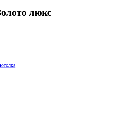
олото люкс
потолка