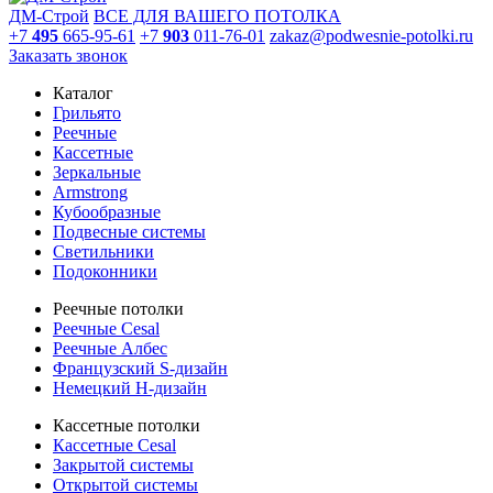
ДМ-Строй
ВСЕ ДЛЯ ВАШЕГО ПОТОЛКА
+7
495
665-95-61
+7
903
011-76-01
zakaz@podwesnie-potolki.ru
Заказать звонок
Каталог
Грильято
Реечные
Кассетные
Зеркальные
Armstrong
Кубообразные
Подвесные системы
Светильники
Подоконники
Реечные потолки
Реечные Cesal
Реечные Албес
Французский S-дизайн
Немецкий H-дизайн
Кассетные потолки
Кассетные Cesal
Закрытой системы
Открытой системы