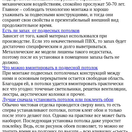
механическим воздействиям, спокойно прослужат 50-70 лет.
Главное – соблюдать технологию монтажа и хорошо
ухаживать за подвесными конструкциями, и тогда они
сохранят свои свойства и презентабельный внешний вид
продолжительное время.
Есть ли запах от подвесных потолков
Зависит от того, какой материал использовался при
производстве. Если это некачественный ПВХ, то запах будет
достаточно специфическим и долго выветриваться.
Металлические же модели лишены такого недостатка,
поэтому после их установки в помещении запаха быть не
должно.
Что можно вмонтировать в подвесной потолок
При монтаже подвесных потолочных конструкций между
ними и основным перекрытием остается свободная область.
Благодаря ей, в потолки удается вмонтировать практически
все что угодно: точечные светильники, решетки вентиляции,
люстры, акустические колонки и прочее.
Лучше сначала установить потолок или поклеить обои
Обычно чистовая отделка проводится сверху вниз, то есть
сперва устанавливают потолки, потом клеят обои и только
после этого делают пол. Однако на практике все может быть
наоборот. Последующая установка потолка даже упростит
поклейку. Ведь, если рисунок обоев позволяет, то можно не
тратить время на подгонку по высоте – всю кривизну «съест»