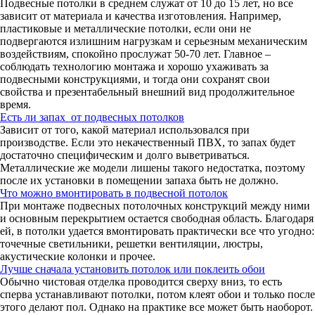
Подвесные потолки в среднем служат от 10 до 15 лет, но все
зависит от материала и качества изготовления. Например,
пластиковые и металлические потолки, если они не
подвергаются излишним нагрузкам и серьезным механическим
воздействиям, спокойно прослужат 50-70 лет. Главное –
соблюдать технологию монтажа и хорошо ухаживать за
подвесными конструкциями, и тогда они сохранят свои
свойства и презентабельный внешний вид продолжительное
время.
Есть ли запах от подвесных потолков
Зависит от того, какой материал использовался при
производстве. Если это некачественный ПВХ, то запах будет
достаточно специфическим и долго выветриваться.
Металлические же модели лишены такого недостатка, поэтому
после их установки в помещении запаха быть не должно.
Что можно вмонтировать в подвесной потолок
При монтаже подвесных потолочных конструкций между ними
и основным перекрытием остается свободная область. Благодаря
ей, в потолки удается вмонтировать практически все что угодно:
точечные светильники, решетки вентиляции, люстры,
акустические колонки и прочее.
Лучше сначала установить потолок или поклеить обои
Обычно чистовая отделка проводится сверху вниз, то есть
сперва устанавливают потолки, потом клеят обои и только после
этого делают пол. Однако на практике все может быть наоборот.