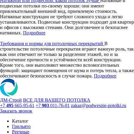
Натяжной или подвесной: какой потолок лучше
Натяжные и
подвесные потолки по-своему хороши: они имеют
привлекательный внешний вид, приемлемую стоимость.
Натяжные конструкции не требуют сложного ухода и легко
устанавливаются. Подвесные конструкции подходят для квартир
и офисов с высокими стенами. Они долговечнее и безопаснее
натяжных.
Подробнее
Требования и нормы для потолочных перекрытий
В
строительстве потолочные перекрытия играют важную роль, так
как они отвечают не только за разделение этажей, но и за
обеспечение прочности и устойчивости всей конструкции.
Кроме того, они выполняют множество вспомогательных
функций: защищают помещения от шума и потерь тепла, а также
обеспечивают безопасность в случае пожара.
Подробнее
ДМ-Строй
ВСЕ ДЛЯ ВАШЕГО ПОТОЛКА
+7
495
665-95-61
+7
903
011-76-01
zakaz@podwesnie-potolki.ru
Заказать звонок
Каталог
Грильято
Реечные