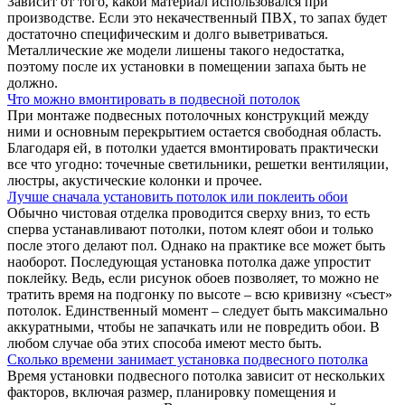
Зависит от того, какой материал использовался при
производстве. Если это некачественный ПВХ, то запах будет
достаточно специфическим и долго выветриваться.
Металлические же модели лишены такого недостатка,
поэтому после их установки в помещении запаха быть не
должно.
Что можно вмонтировать в подвесной потолок
При монтаже подвесных потолочных конструкций между
ними и основным перекрытием остается свободная область.
Благодаря ей, в потолки удается вмонтировать практически
все что угодно: точечные светильники, решетки вентиляции,
люстры, акустические колонки и прочее.
Лучше сначала установить потолок или поклеить обои
Обычно чистовая отделка проводится сверху вниз, то есть
сперва устанавливают потолки, потом клеят обои и только
после этого делают пол. Однако на практике все может быть
наоборот. Последующая установка потолка даже упростит
поклейку. Ведь, если рисунок обоев позволяет, то можно не
тратить время на подгонку по высоте – всю кривизну «съест»
потолок. Единственный момент – следует быть максимально
аккуратными, чтобы не запачкать или не повредить обои. В
любом случае оба этих способа имеют место быть.
Сколько времени занимает установка подвесного потолка
Время установки подвесного потолка зависит от нескольких
факторов, включая размер, планировку помещения и