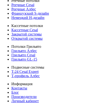
Реечные потолки
Реечные Cesal
Реечные Албес
Французский S-дизайн
Немецкий H-дизайн
Кассетные потолки
Кассетные Cesal
Закрытой системы
Открытой системы
Потолки Грильято
Грильято Албес
Грильято Cesal
Грильято GL-15
Подвесные системы
T-24 Cesal Expert
Т-профиль Албес
Информация
Контакты
Блог
Производители
Личный кабинет