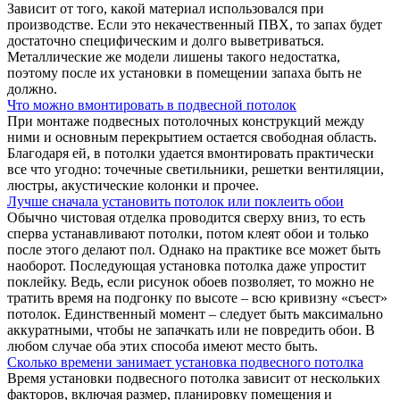
Зависит от того, какой материал использовался при
производстве. Если это некачественный ПВХ, то запах будет
достаточно специфическим и долго выветриваться.
Металлические же модели лишены такого недостатка,
поэтому после их установки в помещении запаха быть не
должно.
Что можно вмонтировать в подвесной потолок
При монтаже подвесных потолочных конструкций между
ними и основным перекрытием остается свободная область.
Благодаря ей, в потолки удается вмонтировать практически
все что угодно: точечные светильники, решетки вентиляции,
люстры, акустические колонки и прочее.
Лучше сначала установить потолок или поклеить обои
Обычно чистовая отделка проводится сверху вниз, то есть
сперва устанавливают потолки, потом клеят обои и только
после этого делают пол. Однако на практике все может быть
наоборот. Последующая установка потолка даже упростит
поклейку. Ведь, если рисунок обоев позволяет, то можно не
тратить время на подгонку по высоте – всю кривизну «съест»
потолок. Единственный момент – следует быть максимально
аккуратными, чтобы не запачкать или не повредить обои. В
любом случае оба этих способа имеют место быть.
Сколько времени занимает установка подвесного потолка
Время установки подвесного потолка зависит от нескольких
факторов, включая размер, планировку помещения и