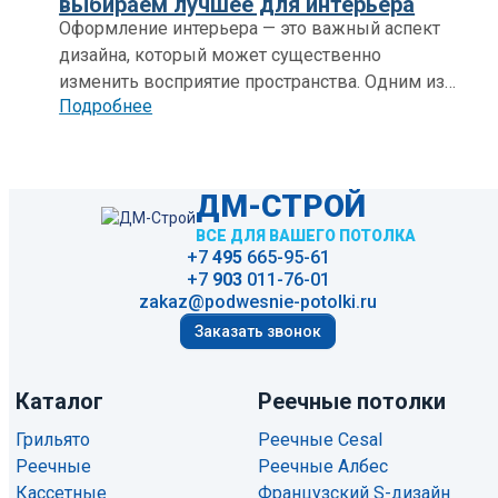
выбираем лучшее для интерьера
спектр решений для различных типов
Оформление интерьера — это важный аспект
помещений, сочетающих в себе высокое
дизайна, который может существенно
качество, дизайнерскую индивидуальность и
изменить восприятие пространства. Одним из
простоту монтажа. Несмотря на разнообразие,
Подробнее
ключевых элементов этого процесса
все представленные продукты объединяет
являются подвесные потолки. Они не только
внимание к деталям и современные
выполняют функциональную роль, скрывая
технологии, которые делают их выдающимися
коммуникации и проводку, но и становятся
в своем классе.
ДМ-СТРОЙ
важным стилевым акцентом в оформлении
ВСЕ ДЛЯ ВАШЕГО ПОТОЛКА
помещения. Разнообразие материалов и
+7
495
665-95-61
стилей, доступных на современном рынке,
+7
903
011-76-01
позволяет выбрать идеальный вариант для
zakaz@podwesnie-potolki.ru
любого интерьера: от классического до
Заказать звонок
ультрасовременного.
Каталог
Реечные потолки
Грильято
Реечные Cesal
Реечные
Реечные Албес
Кассетные
Французский S-дизайн