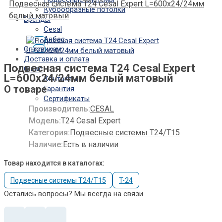
Подвесная система T24 Cesal Expert L=600х24/24мм
Кубообразные потолки
белый матовый
Бренды
Cesal
Албес
Оптовикам
Доставка и оплата
Подвесная система T24 Cesal Expert
О нас
L=600х24/24мм белый матовый
Контакты
О товаре
Гарантия
Сертификаты
Производитель:
CESAL
Модель:
T24 Cesal Expert
Категория:
Подвесные системы Т24/Т15
Наличие:
Есть в наличии
Товар находится в каталогах:
Подвесные системы Т24/Т15
T-24
Остались вопросы? Мы всегда на связи
Подвесная
система
T24