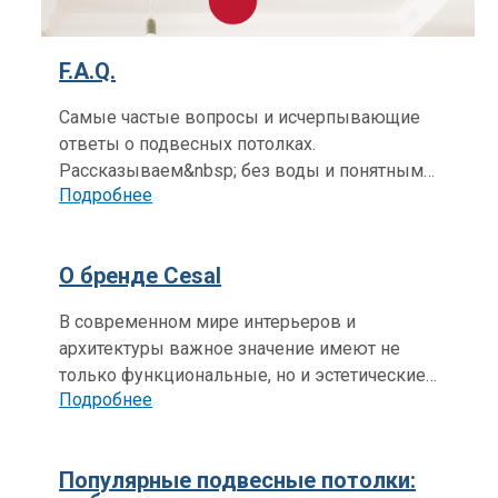
F.A.Q.
Самые частые вопросы и исчерпывающие
ответы о подвесных потолках.
Рассказываем&nbsp; без воды и понятным
Подробнее
языком.
О бренде Cesal
В современном мире интерьеров и
архитектуры важное значение имеют не
только функциональные, но и эстетические
Подробнее
аспекты, которые способны существенно
изменить восприятие пространства.
Российский производитель металлических
Популярные подвесные потолки:
потолочных систем предлагает широкий