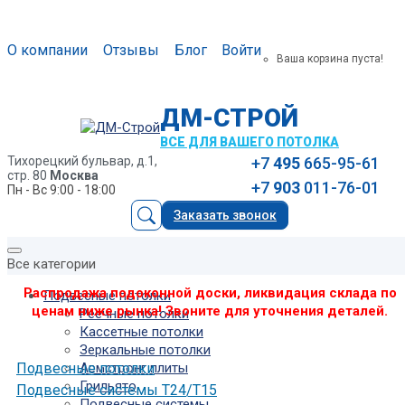
О компании
Отзывы
Блог
Войти
Ваша корзина пуста!
ДМ-СТРОЙ
ВСЕ ДЛЯ ВАШЕГО ПОТОЛКА
Тихорецкий бульвар, д.1,
+7
495
665-95-61
стр. 80
Москва
+7
903
011-76-01
Пн - Вс 9:00 - 18:00
Заказать звонок
Все категории
Распродажа подоконной доски, ликвидация склада по
Подвесные потолки
ценам ниже рынка! Звоните для уточнения деталей.
Реечные потолки
Кассетные потолки
Зеркальные потолки
Подвесные потолки
Армстронг плиты
Грильято
Подвесные системы Т24/Т15
Подвесные системы