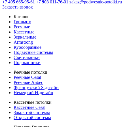
+7
495
665-95-61
+7
903
011-76-01
zakaz@podwesnie-potolki.ru
Заказать звонок
Каталог
Грильято
Реечные
Кассетные
Зеркальные
Armstrong
Кубообразные
Подвесные системы
Светильники
Подоконники
Реечные потолки
Реечные Cesal
Реечные Албес
Французский S-дизайн
Немецкий H-дизайн
Кассетные потолки
Кассетные Cesal
Закрытой системы
Открытой системы