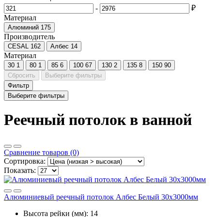
-
₽
Материал
Алюминий
175
Производитель
CESAL
162
Албес
14
Материал
30
1
80
1
85
6
100
67
130
2
135
8
150
90
Сбросить
Выберите фильтры
Фильтр
Выберите фильтры
Реечный потолок в ванной
Сравнение товаров (0)
Сортировка:
Показать:
Алюминиевый реечный потолок Албес Белый 30x3000мм
Высота рейки (мм):
14