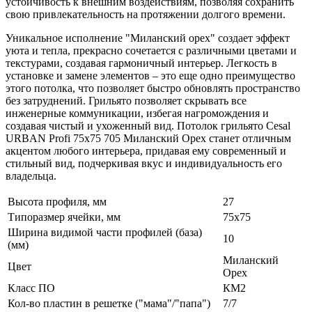
устойчивость к внешним воздействиям, позволяя сохранить
свою привлекательность на протяжении долгого времени.
Уникальное исполнение "Миланский орех" создает эффект
уюта и тепла, прекрасно сочетается с различными цветами и
текстурами, создавая гармоничный интерьер. Легкость в
установке и замене элементов – это еще одно преимущество
этого потолка, что позволяет быстро обновлять пространство
без затруднений. Грильято позволяет скрывать все
инженерные коммуникации, избегая нагромождения и
создавая чистый и ухоженный вид. Потолок грильято Cesal
URBAN Profi 75x75 705 Миланский Орех станет отличным
акцентом любого интерьера, придавая ему современный и
стильный вид, подчеркивая вкус и индивидуальность его
владельца.
Высота профиля, мм
27
Типоразмер ячейки, мм
75х75
Ширина видимой части профилей (база)
10
(мм)
Миланский
Цвет
Орех
Класс ПО
КМ2
Кол-во пластин в решетке ("мама"/"папа")
7/7