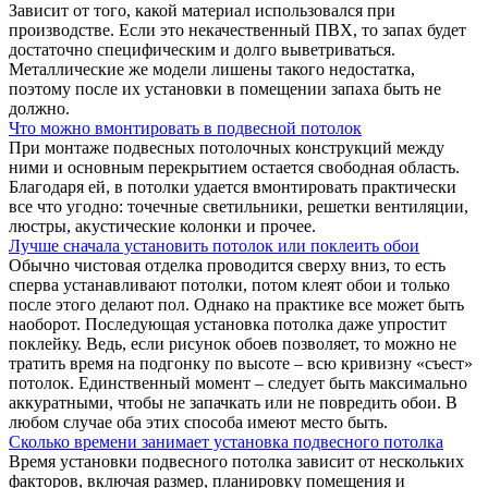
Зависит от того, какой материал использовался при
производстве. Если это некачественный ПВХ, то запах будет
достаточно специфическим и долго выветриваться.
Металлические же модели лишены такого недостатка,
поэтому после их установки в помещении запаха быть не
должно.
Что можно вмонтировать в подвесной потолок
При монтаже подвесных потолочных конструкций между
ними и основным перекрытием остается свободная область.
Благодаря ей, в потолки удается вмонтировать практически
все что угодно: точечные светильники, решетки вентиляции,
люстры, акустические колонки и прочее.
Лучше сначала установить потолок или поклеить обои
Обычно чистовая отделка проводится сверху вниз, то есть
сперва устанавливают потолки, потом клеят обои и только
после этого делают пол. Однако на практике все может быть
наоборот. Последующая установка потолка даже упростит
поклейку. Ведь, если рисунок обоев позволяет, то можно не
тратить время на подгонку по высоте – всю кривизну «съест»
потолок. Единственный момент – следует быть максимально
аккуратными, чтобы не запачкать или не повредить обои. В
любом случае оба этих способа имеют место быть.
Сколько времени занимает установка подвесного потолка
Время установки подвесного потолка зависит от нескольких
факторов, включая размер, планировку помещения и