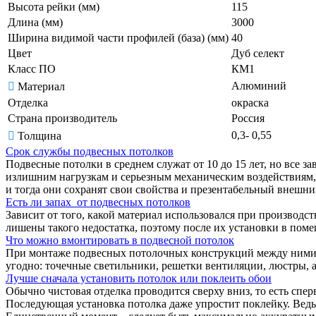
Высота рейки (мм)
115
Длина (мм)
3000
Ширина видимой части профилей (база) (мм)
40
Цвет
Дуб селект
Класс ПО
КМ1
Алюминий
Материал
Отделка
окраска
Страна производитель
Россия
0,3- 0,55
Толщина
Срок службы подвесных потолков
Подвесные потолки в среднем служат от 10 до 15 лет, но все з
излишним нагрузкам и серьезным механическим воздействиям, 
и тогда они сохранят свои свойства и презентабельный внешн
Есть ли запах от подвесных потолков
Зависит от того, какой материал использовался при производс
лишены такого недостатка, поэтому после их установки в поме
Что можно вмонтировать в подвесной потолок
При монтаже подвесных потолочных конструкций между ними и 
угодно: точечные светильники, решетки вентиляции, люстры, а
Лучше сначала установить потолок или поклеить обои
Обычно чистовая отделка проводится сверху вниз, то есть спер
Последующая установка потолка даже упростит поклейку. Ведь,