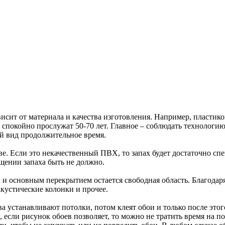
ависит от материала и качества изготовления. Например, пластик
спокойно прослужат 50-70 лет. Главное – соблюдать технологи
ий вид продолжительное время.
тве. Если это некачественный ПВХ, то запах будет достаточно с
щении запаха быть не должно.
основным перекрытием остается свободная область. Благодаря е
кустические колонки и прочее.
ва устанавливают потолки, потом клеят обои и только после этог
 если рисунок обоев позволяет, то можно не тратить время на п