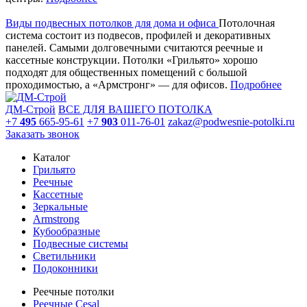
Виды подвесных потолков для дома и офиса
Потолочная
система состоит из подвесов, профилей и декоративных
панелей. Самыми долговечными считаются реечные и
кассетные конструкции. Потолки «Грильято» хорошо
подходят для общественных помещений с большой
проходимостью, а «Армстронг» — для офисов.
Подробнее
ДМ-Строй
ВСЕ ДЛЯ ВАШЕГО ПОТОЛКА
+7
495
665-95-61
+7
903
011-76-01
zakaz@podwesnie-potolki.ru
Заказать звонок
Каталог
Грильято
Реечные
Кассетные
Зеркальные
Armstrong
Кубообразные
Подвесные системы
Светильники
Подоконники
Реечные потолки
Реечные Cesal