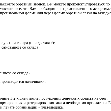
закажите обратный звонок. Вы можете проконсультироваться по 
ечислить все, что Вам необходимо из представленного ассортим
в произвольной форме или через форму обратной связи на вкладк
олучении товара (при доставке);
 самовывозе со склада);
вывозе со склада);
а производится наличными;
чение 1-2-х дней после поступления денежных средств на счет;
рмирования и резервирования заказа необходимо прислать на E-m
и печать организации - плательщика.