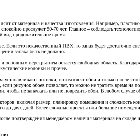
ависит от материала и качества изготовления. Например, пластик
спокойно прослужат 50-70 лет. Главное – соблюдать технологи
ий вид продолжительное время.
тве. Если это некачественный ПВХ, то запах будет достаточно с
щении запаха быть не должно.
основным перекрытием остается свободная область. Благодаря е
кустические колонки и прочее.
ва устанавливают потолки, потом клеят обои и только после этог
 если рисунок обоев позволяет, то можно не тратить время на п
 чтобы не запачкать или не повредить обои. В любом случае об
акторов, включая размер, планировку помещения и сложность ко
ого до двух дней. Более сложные проекты или большие помещени
после подтверждения менеджером наличия материала на складе и
тов: