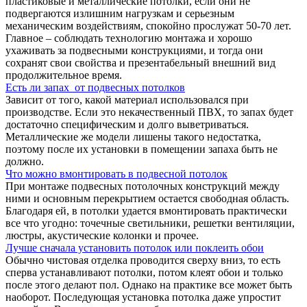
пластиковые и металлические потолки, если они не
подвергаются излишним нагрузкам и серьезным
механическим воздействиям, спокойно прослужат 50-70 лет.
Главное – соблюдать технологию монтажа и хорошо
ухаживать за подвесными конструкциями, и тогда они
сохранят свои свойства и презентабельный внешний вид
продолжительное время.
Есть ли запах от подвесных потолков
Зависит от того, какой материал использовался при
производстве. Если это некачественный ПВХ, то запах будет
достаточно специфическим и долго выветриваться.
Металлические же модели лишены такого недостатка,
поэтому после их установки в помещении запаха быть не
должно.
Что можно вмонтировать в подвесной потолок
При монтаже подвесных потолочных конструкций между
ними и основным перекрытием остается свободная область.
Благодаря ей, в потолки удается вмонтировать практически
все что угодно: точечные светильники, решетки вентиляции,
люстры, акустические колонки и прочее.
Лучше сначала установить потолок или поклеить обои
Обычно чистовая отделка проводится сверху вниз, то есть
сперва устанавливают потолки, потом клеят обои и только
после этого делают пол. Однако на практике все может быть
наоборот. Последующая установка потолка даже упростит