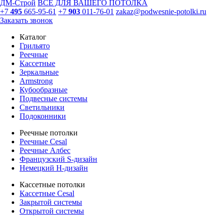
ДМ-Строй
ВСЕ ДЛЯ ВАШЕГО ПОТОЛКА
+7
495
665-95-61
+7
903
011-76-01
zakaz@podwesnie-potolki.ru
Заказать звонок
Каталог
Грильято
Реечные
Кассетные
Зеркальные
Armstrong
Кубообразные
Подвесные системы
Светильники
Подоконники
Реечные потолки
Реечные Cesal
Реечные Албес
Французский S-дизайн
Немецкий H-дизайн
Кассетные потолки
Кассетные Cesal
Закрытой системы
Открытой системы