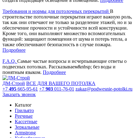
создать подходящее освещение в помещении.
Подробнее
Требования и нормы для потолочных перекрытий
В
строительстве потолочные перекрытия играют важную роль,
так как они отвечают не только за разделение этажей, но и за
обеспечение прочности и устойчивости всей конструкции.
Кроме того, они выполняют множество вспомогательных
функций: защищают помещения от шума и потерь тепла, а
также обеспечивают безопасность в случае пожара.
Подробнее
F.A.Q.
Самые частые вопросы и исчерпывающие ответы о
подвесных потолках. Рассказываем&nbsp; без воды и
понятным языком.
Подробнее
ДМ-Строй
ВСЕ ДЛЯ ВАШЕГО ПОТОЛКА
+7
495
665-95-61
+7
903
011-76-01
zakaz@podwesnie-potolki.ru
Заказать звонок
Каталог
Грильято
Реечные
Кассетные
Зеркальные
Armstrong