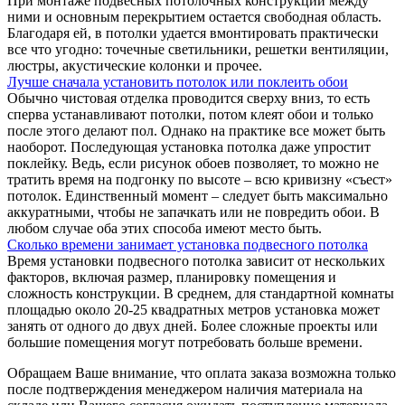
При монтаже подвесных потолочных конструкций между
ними и основным перекрытием остается свободная область.
Благодаря ей, в потолки удается вмонтировать практически
все что угодно: точечные светильники, решетки вентиляции,
люстры, акустические колонки и прочее.
Лучше сначала установить потолок или поклеить обои
Обычно чистовая отделка проводится сверху вниз, то есть
сперва устанавливают потолки, потом клеят обои и только
после этого делают пол. Однако на практике все может быть
наоборот. Последующая установка потолка даже упростит
поклейку. Ведь, если рисунок обоев позволяет, то можно не
тратить время на подгонку по высоте – всю кривизну «съест»
потолок. Единственный момент – следует быть максимально
аккуратными, чтобы не запачкать или не повредить обои. В
любом случае оба этих способа имеют место быть.
Сколько времени занимает установка подвесного потолка
Время установки подвесного потолка зависит от нескольких
факторов, включая размер, планировку помещения и
сложность конструкции. В среднем, для стандартной комнаты
площадью около 20-25 квадратных метров установка может
занять от одного до двух дней. Более сложные проекты или
большие помещения могут потребовать больше времени.
Обращаем Ваше внимание, что оплата заказа возможна только
после подтверждения менеджером наличия материала на