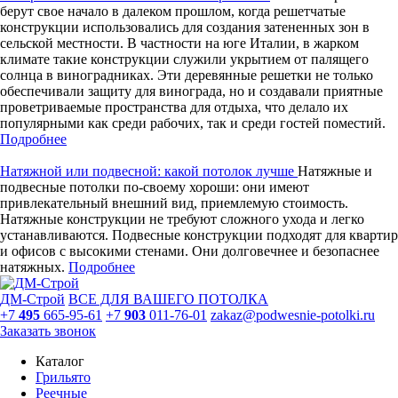
берут свое начало в далеком прошлом, когда решетчатые
конструкции использовались для создания затененных зон в
сельской местности. В частности на юге Италии, в жарком
климате такие конструкции служили укрытием от палящего
солнца в виноградниках. Эти деревянные решетки не только
обеспечивали защиту для винограда, но и создавали приятные
проветриваемые пространства для отдыха, что делало их
популярными как среди рабочих, так и среди гостей поместий.
Подробнее
Натяжной или подвесной: какой потолок лучше
Натяжные и
подвесные потолки по-своему хороши: они имеют
привлекательный внешний вид, приемлемую стоимость.
Натяжные конструкции не требуют сложного ухода и легко
устанавливаются. Подвесные конструкции подходят для квартир
и офисов с высокими стенами. Они долговечнее и безопаснее
натяжных.
Подробнее
ДМ-Строй
ВСЕ ДЛЯ ВАШЕГО ПОТОЛКА
+7
495
665-95-61
+7
903
011-76-01
zakaz@podwesnie-potolki.ru
Заказать звонок
Каталог
Грильято
Реечные