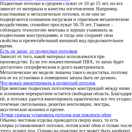
Подвесные потолки в среднем служат от 10 до 15 лет, но все
зависит от материала и качества изготовления. Например,
пластиковые и металлические потолки, если они не
подвергаются излишним нагрузкам и серьезным механическим
воздействиям, спокойно прослужат 50-70 лет. Главное –
соблюдать технологию монтажа и хорошо ухаживать за
подвесными конструкциями, и тогда они сохранят свои
свойства и презентабельный внешний вид продолжительное
время.
Есть ли запах от подвесных потолков
Зависит от того, какой материал использовался при
производстве. Если это некачественный ПВХ, то запах будет
достаточно специфическим и долго выветриваться.
Металлические же модели лишены такого недостатка, поэтому
после их установки в помещении запаха быть не должно.
Что можно вмонтировать в подвесной потолок
При монтаже подвесных потолочных конструкций между ними
и основным перекрытием остается свободная область. Благодаря
ей, в потолки удается вмонтировать практически все что угодно:
точечные светильники, решетки вентиляции, люстры,
акустические колонки и прочее.
Лучше сначала установить потолок или поклеить обои
Обычно чистовая отделка проводится сверху вниз, то есть
сперва устанавливают потолки, потом клеят обои и только после
этого делают пол. Однако на практике все может быть наоборот.