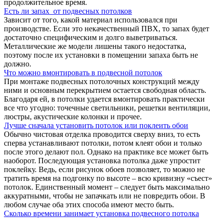
продолжительное время.
Есть ли запах от подвесных потолков
Зависит от того, какой материал использовался при
производстве. Если это некачественный ПВХ, то запах будет
достаточно специфическим и долго выветриваться.
Металлические же модели лишены такого недостатка,
поэтому после их установки в помещении запаха быть не
должно.
Что можно вмонтировать в подвесной потолок
При монтаже подвесных потолочных конструкций между
ними и основным перекрытием остается свободная область.
Благодаря ей, в потолки удается вмонтировать практически
все что угодно: точечные светильники, решетки вентиляции,
люстры, акустические колонки и прочее.
Лучше сначала установить потолок или поклеить обои
Обычно чистовая отделка проводится сверху вниз, то есть
сперва устанавливают потолки, потом клеят обои и только
после этого делают пол. Однако на практике все может быть
наоборот. Последующая установка потолка даже упростит
поклейку. Ведь, если рисунок обоев позволяет, то можно не
тратить время на подгонку по высоте – всю кривизну «съест»
потолок. Единственный момент – следует быть максимально
аккуратными, чтобы не запачкать или не повредить обои. В
любом случае оба этих способа имеют место быть.
Сколько времени занимает установка подвесного потолка