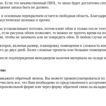
тве. Если это некачественный ПВХ, то запах будет достаточно с
щении запаха быть не должно.
основным перекрытием остается свободная область. Благодаря е
кустические колонки и прочее.
ва устанавливают потолки, потом клеят обои и только после этог
 если рисунок обоев позволяет, то можно не тратить время на п
 чтобы не запачкать или не повредить обои. В любом случае об
акторов, включая размер, планировку помещения и сложность ко
ого до двух дней. Более сложные проекты или большие помещени
после подтверждения менеджером наличия материала на складе и
тов:
закажите обратный звонок. Вы можете проконсультироваться по 
ечислить все, что Вам необходимо из представленного ассортим
в произвольной форме или через форму обратной связи на вкладк