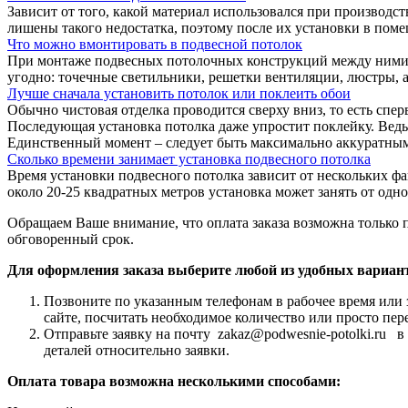
Зависит от того, какой материал использовался при производс
лишены такого недостатка, поэтому после их установки в поме
Что можно вмонтировать в подвесной потолок
При монтаже подвесных потолочных конструкций между ними и 
угодно: точечные светильники, решетки вентиляции, люстры, а
Лучше сначала установить потолок или поклеить обои
Обычно чистовая отделка проводится сверху вниз, то есть спер
Последующая установка потолка даже упростит поклейку. Ведь,
Единственный момент – следует быть максимально аккуратными,
Сколько времени занимает установка подвесного потолка
Время установки подвесного потолка зависит от нескольких ф
около 20-25 квадратных метров установка может занять от одн
Обращаем Ваше внимание, что оплата заказа возможна только 
обговоренный срок.
Для оформления заказа выберите любой из удобных вариан
Позвоните по указанным телефонам в рабочее время или 
сайте, посчитать необходимое количество или просто пер
Отправьте заявку на почту zakaz@podwesnie-potolki.ru 
деталей относительно заявки.
Оплата товара возможна несколькими способами: