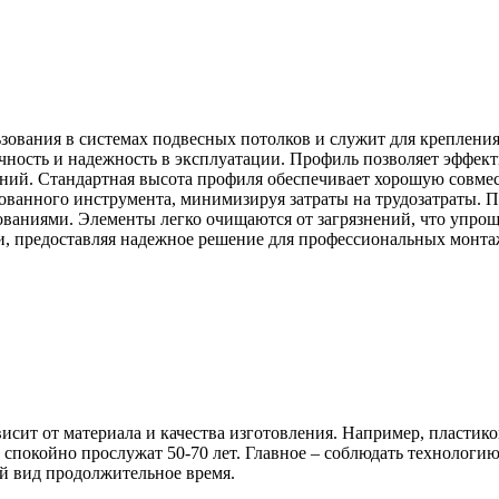
ования в системах подвесных потолков и служит для крепления 
ечность и надежность в эксплуатации. Профиль позволяет эффек
ний. Стандартная высота профиля обеспечивает хорошую совмес
ованного инструмента, минимизируя затраты на трудозатраты. П
ниями. Элементы легко очищаются от загрязнений, что упроща
ти, предоставляя надежное решение для профессиональных монт
ависит от материала и качества изготовления. Например, пластик
спокойно прослужат 50-70 лет. Главное – соблюдать технологи
ий вид продолжительное время.