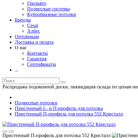
Грильято
Подвесные системы
Кубообразные потолки
Бренды
Cesal
Албес
Оптовикам
Доставка и оплата
О нас
Контакты
Гарантия
Сертификаты
...
Распродажа подоконной доски, ликвидация склада по ценам ни
Подвесные потолки
Пристенный L- и П-профиль для потолка
Пристенный П-профиль для потолка 552 Кристалл
Пристенный П-профиль для потолка 552 Кристалл