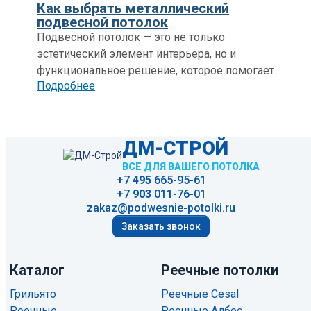
Как выбрать металлический
подвесной потолок
Подвесной потолок — это не только
эстетический элемент интерьера, но и
функциональное решение, которое помогает
Подробнее
скрыть инженерные коммуникации, улучшить
звукоизоляцию и создать подходящее
освещение в помещении.
ДМ-СТРОЙ
ВСЕ ДЛЯ ВАШЕГО ПОТОЛКА
+7
495
665-95-61
+7
903
011-76-01
zakaz@podwesnie-potolki.ru
Заказать звонок
Каталог
Реечные потолки
Грильято
Реечные Cesal
Реечные
Реечные Албес