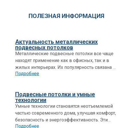
ПОЛЕЗНАЯ ИНФОРМАЦИЯ
Актуальность металлических
подвесных потолков
Металлические подвесные потолки все чаще
находят применение как в офисных, так и в
жилых интерьерах. Их популярность связана с
Подробнее
многочисленными преимуществами, которые
включают долговечность, устойчивость к
повреждениям, легкость ухода и широкий
Подвесные потолки и умные
выбор эстетических решений.
технологии
Умные технологии становятся неотъемлемой
частью современного дома, улучшая комфорт,
безопасность и энергоэффективность. Эти
Подробнее
системы позволяют автоматизировать