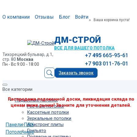
О компании
Отзывы
Блог
Войти
Ваша корзина пуста!
ДМ-СТРОЙ
ВСЕ ДЛЯ ВАШЕГО ПОТОЛКА
Тихорецкий бульвар, д.1,
+7
495
665-95-61
стр. 80
Москва
+7
903
011-76-01
Пн - Вс 9:00 - 18:00
Заказать звонок
Все категории
Распродажа подоконной доски, ликвидация склада по
Подвесные потолки
ценам ниже рынка! Звоните для уточнения деталей.
Реечные потолки
Кассетные потолки
Зеркальные потолки
Панели ПВХ
Армстронг плиты
Грильято
Потолочные
Подвесные системы