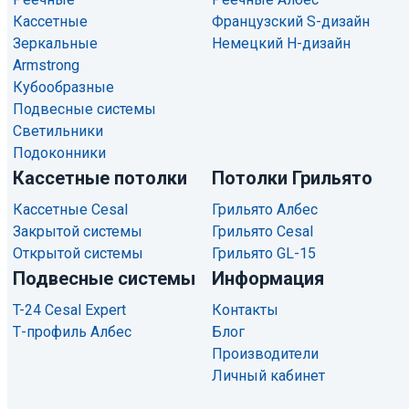
Кассетные
Французский S-дизайн
Зеркальные
Немецкий H-дизайн
Armstrong
Кубообразные
Подвесные системы
Светильники
Подоконники
Кассетные потолки
Потолки Грильято
Кассетные Cesal
Грильято Албес
Закрытой системы
Грильято Cesal
Открытой системы
Грильято GL-15
Подвесные системы
Информация
T-24 Cesal Expert
Контакты
Т-профиль Албес
Блог
Производители
Личный кабинет