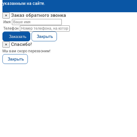
указанным на сайте.
ДМ-
Заказ обратного звонка
×
Строй
Имя
Тихорецкий
Телефон
бульвар,
Заказать
Закрыть
д.1
,
Спасибо!
×
Москва
,
Мы вам скоро перезвоним!
Российская
Федерация
Закрыть
4.8
из
5
Количество
оценок:
45
Количество
отзывов:
25