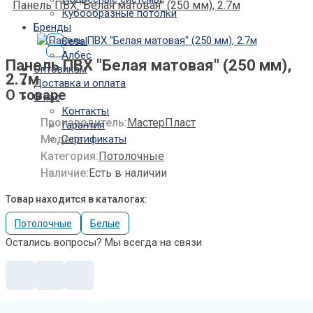
Панель ПВХ "Белая матовая" (250 мм), 2.7м
Кубообразные потолки
Бренды
Cesal
Албес
Панель ПВХ "Белая матовая" (250 мм),
Оптовикам
2.7м
Доставка и оплата
О товаре
О нас
Контакты
Производитель:
МастерПласт
Гарантия
Модель:
Сертификаты
Категория:
Потолочные
Наличие:
Есть в наличии
Товар находится в каталогах:
Потолочные
Белые
Остались вопросы? Мы всегда на связи
Панель
ПВХ
"Белая
матовая"
(250