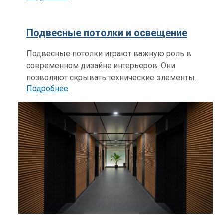
множество процессов — от управления
освещением до контроля климата и
Подвесные потолки и освещение
безопасности.
Подвесные потолки играют важную роль в
современном дизайне интерьеров. Они
позволяют скрывать технические элементы
Подробнее
(проводку, вентиляцию, систему
кондиционирования), улучшать акустику и
эстетически обогащать помещение.