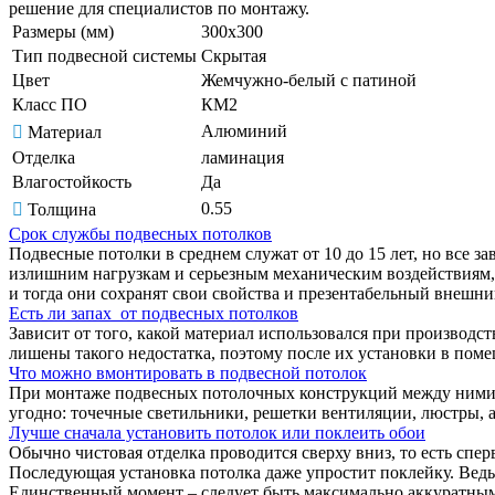
решение для специалистов по монтажу.
Размеры (мм)
300x300
Тип подвесной системы
Скрытая
Цвет
Жемчужно-белый с патиной
Класс ПО
КМ2
Алюминий
Материал
Отделка
ламинация
Влагостойкость
Да
0.55
Толщина
Срок службы подвесных потолков
Подвесные потолки в среднем служат от 10 до 15 лет, но все з
излишним нагрузкам и серьезным механическим воздействиям, 
и тогда они сохранят свои свойства и презентабельный внешн
Есть ли запах от подвесных потолков
Зависит от того, какой материал использовался при производс
лишены такого недостатка, поэтому после их установки в поме
Что можно вмонтировать в подвесной потолок
При монтаже подвесных потолочных конструкций между ними и 
угодно: точечные светильники, решетки вентиляции, люстры, а
Лучше сначала установить потолок или поклеить обои
Обычно чистовая отделка проводится сверху вниз, то есть спер
Последующая установка потолка даже упростит поклейку. Ведь,
Единственный момент – следует быть максимально аккуратными,