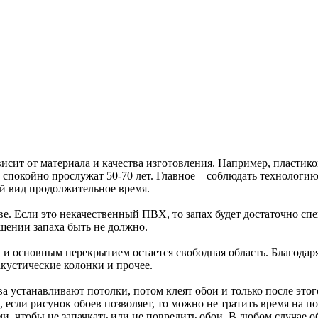
ависит от материала и качества изготовления. Например, пластик
спокойно прослужат 50-70 лет. Главное – соблюдать технологи
ий вид продолжительное время.
тве. Если это некачественный ПВХ, то запах будет достаточно с
щении запаха быть не должно.
основным перекрытием остается свободная область. Благодаря е
кустические колонки и прочее.
ва устанавливают потолки, потом клеят обои и только после этог
 если рисунок обоев позволяет, то можно не тратить время на п
 чтобы не запачкать или не повредить обои. В любом случае об