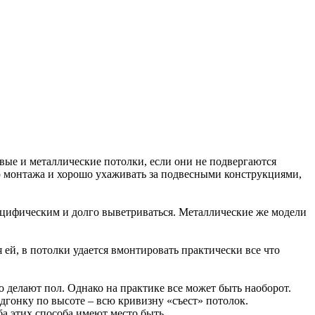
овые и металлические потолки, если они не подвергаются
ю монтажа и хорошо ухаживать за подвесными конструкциями,
пецифическим и долго выветриваться. Металлические же модели
й, в потолки удается вмонтировать практически все что
о делают пол. Однако на практике все может быть наоборот.
одгонку по высоте – всю кривизну «съест» потолок.
а этих способа имеют место быть.