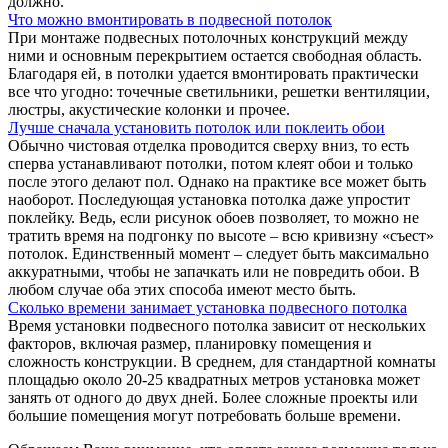
должно.
Что можно вмонтировать в подвесной потолок
При монтаже подвесных потолочных конструкций между
ними и основным перекрытием остается свободная область.
Благодаря ей, в потолки удается вмонтировать практически
все что угодно: точечные светильники, решетки вентиляции,
люстры, акустические колонки и прочее.
Лучше сначала установить потолок или поклеить обои
Обычно чистовая отделка проводится сверху вниз, то есть
сперва устанавливают потолки, потом клеят обои и только
после этого делают пол. Однако на практике все может быть
наоборот. Последующая установка потолка даже упростит
поклейку. Ведь, если рисунок обоев позволяет, то можно не
тратить время на подгонку по высоте – всю кривизну «съест»
потолок. Единственный момент – следует быть максимально
аккуратными, чтобы не запачкать или не повредить обои. В
любом случае оба этих способа имеют место быть.
Сколько времени занимает установка подвесного потолка
Время установки подвесного потолка зависит от нескольких
факторов, включая размер, планировку помещения и
сложность конструкции. В среднем, для стандартной комнаты
площадью около 20-25 квадратных метров установка может
занять от одного до двух дней. Более сложные проекты или
большие помещения могут потребовать больше времени.