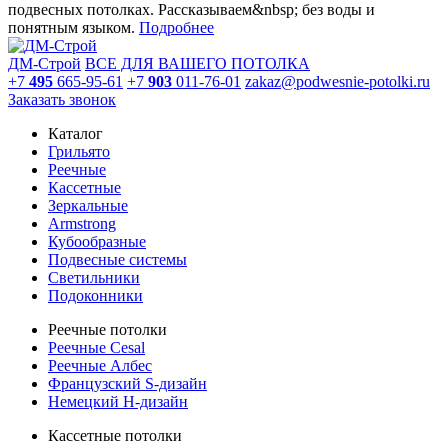
подвесных потолках. Рассказываем&nbsp; без воды и
понятным языком.
Подробнее
ДМ-Строй
ВСЕ ДЛЯ ВАШЕГО ПОТОЛКА
+7
495
665-95-61
+7
903
011-76-01
zakaz@podwesnie-potolki.ru
Заказать звонок
Каталог
Грильято
Реечные
Кассетные
Зеркальные
Armstrong
Кубообразные
Подвесные системы
Светильники
Подоконники
Реечные потолки
Реечные Cesal
Реечные Албес
Французский S-дизайн
Немецкий H-дизайн
Кассетные потолки