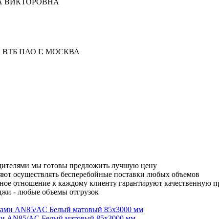
ТА ВИКТОРОВНА
ка ВТБ ПАО Г. МОСКВА
одителями мы готовы предложить лучшую цену
яют осуществлять бесперебойные поставки любых объемов
ное отношение к каждому клиенту гарантируют качественную 
джи - любые объемы отгрузок
ми AN85/AC Белый матовый 85х3000 мм