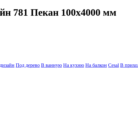
айн 781 Пекан 100х4000 мм
дизайн
Под дерево
В ванную
На кухню
На балкон
Cesal
В прих