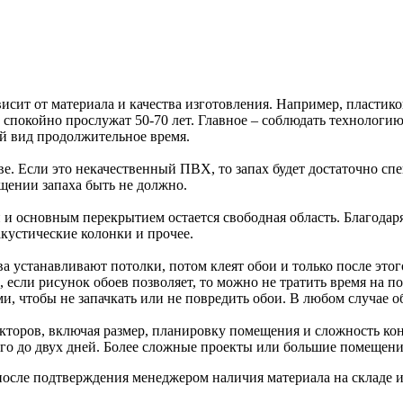
ависит от материала и качества изготовления. Например, пластик
спокойно прослужат 50-70 лет. Главное – соблюдать технологи
ий вид продолжительное время.
тве. Если это некачественный ПВХ, то запах будет достаточно с
щении запаха быть не должно.
основным перекрытием остается свободная область. Благодаря е
кустические колонки и прочее.
ва устанавливают потолки, потом клеят обои и только после этог
 если рисунок обоев позволяет, то можно не тратить время на п
 чтобы не запачкать или не повредить обои. В любом случае об
акторов, включая размер, планировку помещения и сложность ко
ого до двух дней. Более сложные проекты или большие помещени
после подтверждения менеджером наличия материала на складе и