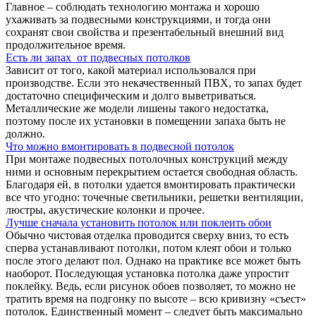
Главное – соблюдать технологию монтажа и хорошо
ухаживать за подвесными конструкциями, и тогда они
сохранят свои свойства и презентабельный внешний вид
продолжительное время.
Есть ли запах от подвесных потолков
Зависит от того, какой материал использовался при
производстве. Если это некачественный ПВХ, то запах будет
достаточно специфическим и долго выветриваться.
Металлические же модели лишены такого недостатка,
поэтому после их установки в помещении запаха быть не
должно.
Что можно вмонтировать в подвесной потолок
При монтаже подвесных потолочных конструкций между
ними и основным перекрытием остается свободная область.
Благодаря ей, в потолки удается вмонтировать практически
все что угодно: точечные светильники, решетки вентиляции,
люстры, акустические колонки и прочее.
Лучше сначала установить потолок или поклеить обои
Обычно чистовая отделка проводится сверху вниз, то есть
сперва устанавливают потолки, потом клеят обои и только
после этого делают пол. Однако на практике все может быть
наоборот. Последующая установка потолка даже упростит
поклейку. Ведь, если рисунок обоев позволяет, то можно не
тратить время на подгонку по высоте – всю кривизну «съест»
потолок. Единственный момент – следует быть максимально