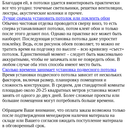
Благодаря ей, в потолки удается вмонтировать практически
все что угодно: точечные светильники, решетки вентиляции,
люстры, акустические колонки и прочее.
Лучше сначала установить потолок или поклеить обои
Обычно чистовая отделка проводится сверху вниз, то есть
сперва устанавливают потолки, потом клеят обои и только
после этого делают пол. Однако на практике все может быть
наоборот. Последующая установка потолка даже упростит
поклейку. Ведь, если рисунок обоев позволяет, то можно не
тратить время на подгонку по высоте – всю кривизну «съест»
потолок. Единственный момент – следует быть максимально
аккуратными, чтобы не запачкать или не повредить обои. В
любом случае оба этих способа имеют место быть.
Сколько времени занимает установка подвесного потолка
Время установки подвесного потолка зависит от нескольких
факторов, включая размер, планировку помещения и
сложность конструкции. В среднем, для стандартной комнаты
площадью около 20-25 квадратных метров установка может
занять от одного до двух дней. Более сложные проекты или
большие помещения могут потребовать больше времени.
Обращаем Ваше внимание, что оплата заказа возможна только
после подтверждения менеджером наличия материала на
складе или Вашего согласия ожидать поступление материала
в обговоренный срок.