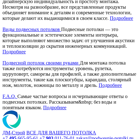
дизайнерскую индивидуальность и простоту монтажа.
Несмотря на разнообразие, все представленные продукты
объединяет внимание к деталям и современные технологии,
которые делают их выдающимися в своем классе.
Подробнее
Виды подвесных потолков
Подвесные потолки — это
функциональные и эстетические элементы интерьера,
которые выполняют множество задач: от улучшения акустики
и теплоизоляции до скрытия инженерных коммуникаций.
Подробнее
Подвесной потолок своими руками
Для монтажа потолка
также потребуются инструменты: уровень, рулетка,
шуруповерт, саморезы для профилей, а также дополнительные
инструменты, такие как плоскогубцы, карандаш, столярный
нож, молоток, ножницы по металлу и дрель.
Подробнее
F.A.Q.
Самые частые вопросы и исчерпывающие ответы о
подвесных потолках. Рассказываем&nbsp; без воды и
понятным языком.
Подробнее
ДМ-Строй
ВСЕ ДЛЯ ВАШЕГО ПОТОЛКА
+7
495
665-95-61
+7
903
011-76-01
zakaz@podwesnie-potolki.ru