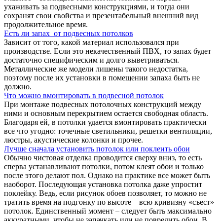
ухаживать за подвесными конструкциями, и тогда они
сохранят свои свойства и презентабельный внешний вид
продолжительное время.
Есть ли запах от подвесных потолков
Зависит от того, какой материал использовался при
производстве. Если это некачественный ПВХ, то запах будет
достаточно специфическим и долго выветриваться.
Металлические же модели лишены такого недостатка,
поэтому после их установки в помещении запаха быть не
должно.
Что можно вмонтировать в подвесной потолок
При монтаже подвесных потолочных конструкций между
ними и основным перекрытием остается свободная область.
Благодаря ей, в потолки удается вмонтировать практически
все что угодно: точечные светильники, решетки вентиляции,
люстры, акустические колонки и прочее.
Лучше сначала установить потолок или поклеить обои
Обычно чистовая отделка проводится сверху вниз, то есть
сперва устанавливают потолки, потом клеят обои и только
после этого делают пол. Однако на практике все может быть
наоборот. Последующая установка потолка даже упростит
поклейку. Ведь, если рисунок обоев позволяет, то можно не
тратить время на подгонку по высоте – всю кривизну «съест»
потолок. Единственный момент – следует быть максимально
аккуратными, чтобы не запачкать или не повредить обои. В