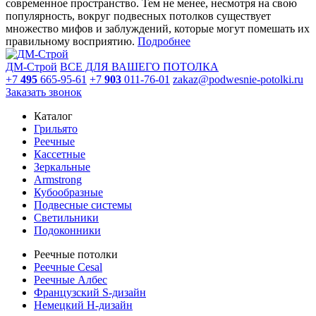
современное пространство. Тем не менее, несмотря на свою
популярность, вокруг подвесных потолков существует
множество мифов и заблуждений, которые могут помешать их
правильному восприятию.
Подробнее
ДМ-Строй
ВСЕ ДЛЯ ВАШЕГО ПОТОЛКА
+7
495
665-95-61
+7
903
011-76-01
zakaz@podwesnie-potolki.ru
Заказать звонок
Каталог
Грильято
Реечные
Кассетные
Зеркальные
Armstrong
Кубообразные
Подвесные системы
Светильники
Подоконники
Реечные потолки
Реечные Cesal
Реечные Албес
Французский S-дизайн
Немецкий H-дизайн