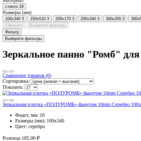
Материал
стекло
18
Размеры (мм)
100х340
3
150х510
3
200х170
3
200х340
3
300х255
3
300х
Сбросить
Выберите фильтры
Фильтр
Выберите фильтры
Зеркальное панно "Ромб" для
Сравнение товаров (0)
Сортировка:
Показать:
Зеркальная плитка «ПОЛУРОМБ» фацетом 10mm Серебро 100
Фацет, мм:
10
Размеры (мм):
100х340
Цвет:
серебро
Розница
185.00 ₽