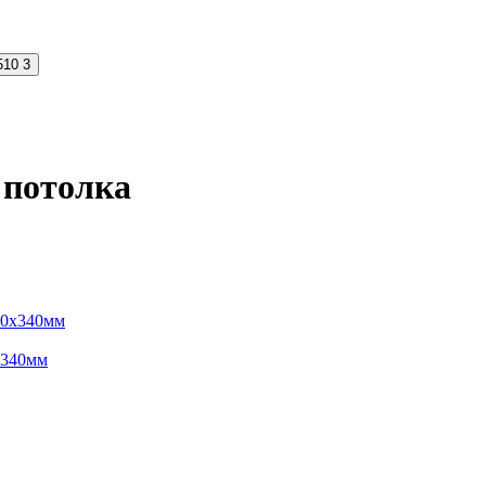
510
3
 потолка
х340мм