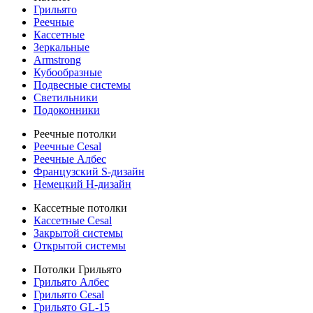
Грильято
Реечные
Кассетные
Зеркальные
Armstrong
Кубообразные
Подвесные системы
Светильники
Подоконники
Реечные потолки
Реечные Cesal
Реечные Албес
Французский S-дизайн
Немецкий H-дизайн
Кассетные потолки
Кассетные Cesal
Закрытой системы
Открытой системы
Потолки Грильято
Грильято Албес
Грильято Cesal
Грильято GL-15