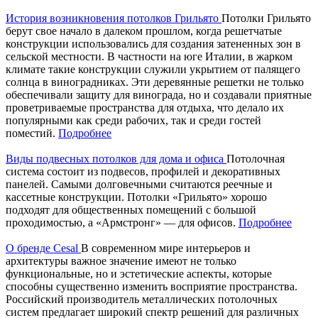
История возникновения потолков Грильято
Потолки Грильято
берут свое начало в далеком прошлом, когда решетчатые
конструкции использовались для создания затененных зон в
сельской местности. В частности на юге Италии, в жарком
климате такие конструкции служили укрытием от палящего
солнца в виноградниках. Эти деревянные решетки не только
обеспечивали защиту для винограда, но и создавали приятные
проветриваемые пространства для отдыха, что делало их
популярными как среди рабочих, так и среди гостей
поместий.
Подробнее
Виды подвесных потолков для дома и офиса
Потолочная
система состоит из подвесов, профилей и декоративных
панелей. Самыми долговечными считаются реечные и
кассетные конструкции. Потолки «Грильято» хорошо
подходят для общественных помещений с большой
проходимостью, а «Армстронг» — для офисов.
Подробнее
О бренде Cesal
В современном мире интерьеров и
архитектуры важное значение имеют не только
функциональные, но и эстетические аспекты, которые
способны существенно изменить восприятие пространства.
Российский производитель металлических потолочных
систем предлагает широкий спектр решений для различных