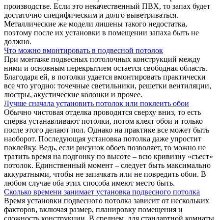
производстве. Если это некачественный ПВХ, то запах будет
достаточно специфическим и долго выветриваться.
Металлические же модели лишены такого недостатка,
поэтому после их установки в помещении запаха быть не
должно.
Что можно вмонтировать в подвесной потолок
При монтаже подвесных потолочных конструкций между
ними и основным перекрытием остается свободная область.
Благодаря ей, в потолки удается вмонтировать практически
все что угодно: точечные светильники, решетки вентиляции,
люстры, акустические колонки и прочее.
Лучше сначала установить потолок или поклеить обои
Обычно чистовая отделка проводится сверху вниз, то есть
сперва устанавливают потолки, потом клеят обои и только
после этого делают пол. Однако на практике все может быть
наоборот. Последующая установка потолка даже упростит
поклейку. Ведь, если рисунок обоев позволяет, то можно не
тратить время на подгонку по высоте – всю кривизну «съест»
потолок. Единственный момент – следует быть максимально
аккуратными, чтобы не запачкать или не повредить обои. В
любом случае оба этих способа имеют место быть.
Сколько времени занимает установка подвесного потолка
Время установки подвесного потолка зависит от нескольких
факторов, включая размер, планировку помещения и
сложность конструкции. В среднем, для стандартной комнаты