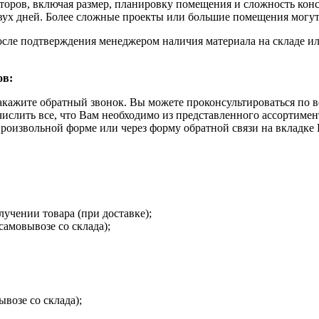
кторов, включая размер, планировку помещения и сложность кон
двух дней. Более сложные проекты или большие помещения могут
осле подтверждения менеджером наличия материала на складе ил
ов:
акажите обратный звонок. Вы можете проконсультироваться по в
числить все, что Вам необходимо из представленного ассортиме
произвольной форме или через форму обратной связи на вкладке
лучении товара (при доставке);
самовывозе со склада);
возе со склада);