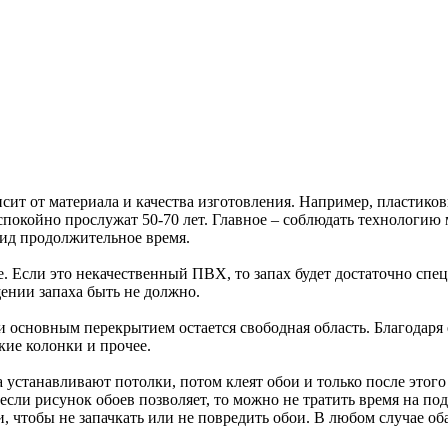
висит от материала и качества изготовления. Например, пластико
покойно прослужат 50-70 лет. Главное – соблюдать технологию
вид продолжительное время.
ве. Если это некачественный ПВХ, то запах будет достаточно сп
ении запаха быть не должно.
сновным перекрытием остается свободная область. Благодаря ей
кие колонки и прочее.
а устанавливают потолки, потом клеят обои и только после этого
сли рисунок обоев позволяет, то можно не тратить время на под
чтобы не запачкать или не повредить обои. В любом случае оба