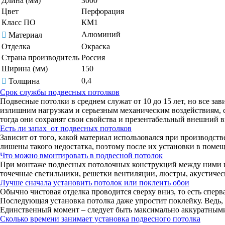
Длина (мм)
3000
Цвет
Перфорация
Класс ПО
КМ1
Алюминий
Материал
Отделка
Окраска
Страна производитель
Россия
Ширина (мм)
150
0,4
Толщина
Срок службы подвесных потолков
Подвесные потолки в среднем служат от 10 до 15 лет, но все за
излишним нагрузкам и серьезным механическим воздействиям, с
тогда они сохранят свои свойства и презентабельный внешний 
Есть ли запах от подвесных потолков
Зависит от того, какой материал использовался при производст
лишены такого недостатка, поэтому после их установки в помещ
Что можно вмонтировать в подвесной потолок
При монтаже подвесных потолочных конструкций между ними и о
точечные светильники, решетки вентиляции, люстры, акустичес
Лучше сначала установить потолок или поклеить обои
Обычно чистовая отделка проводится сверху вниз, то есть сперв
Последующая установка потолка даже упростит поклейку. Ведь, е
Единственный момент – следует быть максимально аккуратными, 
Сколько времени занимает установка подвесного потолка