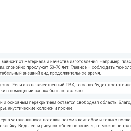
е зависит от материала и качества изготовления. Например, пла
м, спокойно прослужат 50-70 лет. Главное – соблюдать техно
ентабельный внешний вид продолжительное время.
дстве. Если это некачественный ПВХ, то запах будет достаточ
вки в помещении запаха быть не должно.
 и основным перекрытием остается свободная область. Благода
ры, акустические колонки и прочее.
перва устанавливают потолки, потом клеят обои и только после
лейку. Ведь, если рисунок обоев позволяет, то можно не трат