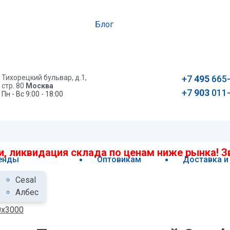
Блог
Тихорецкий бульвар, д.1,
+7
495
665
стр. 80
Москва
+7
903
011
Пн - Вс 9:00 - 18:00
, ликвидация склада по ценам ниже рынка! Зв
енды
Оптовикам
Доставка и
Cesal
Албес
0х3000