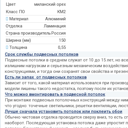
Цвет
миланский орех
Класс ПО
КМ2
Материал
Алюминий
Отделка
Ламинация
Страна производитель
Россия
Ширина (мм)
150
Толщина
0,55
Срок службы подвесных потолков
Подвесные потолки в среднем служат от 10 до 15 лет, но вс
излишним нагрузкам и серьезным механическим воздействия
конструкциями, и тогда они сохранят свои свойства и през
Есть ли запах от подвесных потолков
Зависит от того, какой материал использовался при произво
модели лишены такого недостатка, поэтому после их устано
Что можно вмонтировать в подвесной потолок
При монтаже подвесных потолочных конструкций между ними
что угодно: точечные светильники, решетки вентиляции, люст
Лучше сначала установить потолок или поклеить обои
Обычно чистовая отделка проводится сверху вниз, то есть с
наоборот. Последующая установка потолка даже упростит пок