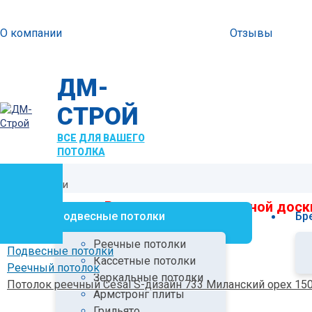
О компании
Отзывы
ДМ-
СТРОЙ
ВСЕ ДЛЯ ВАШЕГО
ПОТОЛКА
Все категории
Распродажа подоконной доски
Подвесные потолки
Бр
Реечные потолки
Подвесные потолки
Кассетные потолки
Реечный потолок
Зеркальные потолки
Потолок реечный Cesal S-дизайн 733 Миланский орех 15
Армстронг плиты
Грильято