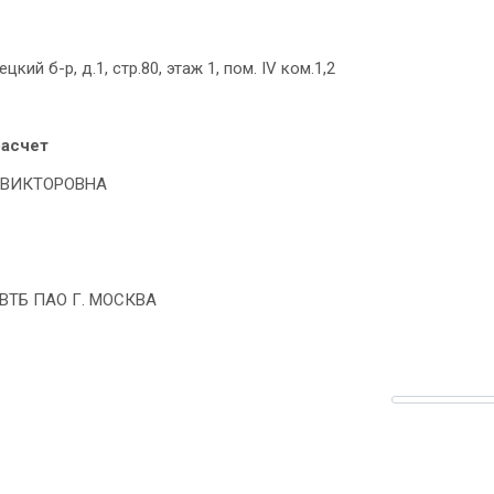
ий б-р, д.1, стр.80, этаж 1, пом. IV ком.1,2
расчет
А ВИКТОРОВНА
 ВТБ ПАО Г. МОСКВА