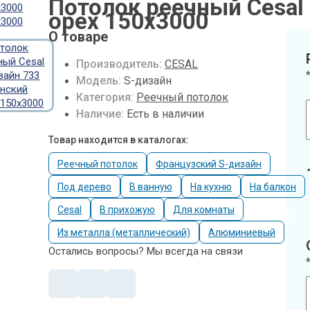
Потолок реечный Cesal
Потолок
орех 150х3000
реечный
Cesal
О товаре
S-
дизайн
Производитель:
CESAL
733
Модель:
S-дизайн
Миланский
Категория:
Реечный потолок
орех
Наличие:
Есть в наличии
150х3000
Товар находится в каталогах:
Реечный потолок
Французский S-дизайн
Под дерево
В ванную
На кухню
На балкон
Cesal
В прихожую
Для комнаты
Из металла (металлический)
Алюминиевый
Остались вопросы? Мы всегда на связи