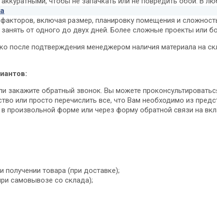
аккуратными, чтобы не запачкать или не повредить обои. В лю
ка
 факторов, включая размер, планировку помещения и сложност
занять от одного до двух дней. Более сложные проекты или б
ко после подтверждения менеджером наличия материала на скл
иантов:
ли закажите обратный звонок. Вы можете проконсультироватьс
ство или просто перечислить все, что Вам необходимо из пред
u в произвольной форме или через форму обратной связи на вк
 получении товара (при доставке);
при самовывозе со склада);